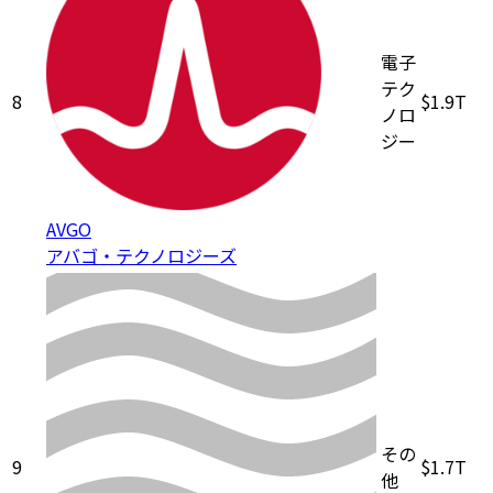
電子
テク
8
$1.9T
ノロ
ジー
AVGO
アバゴ・テクノロジーズ
その
9
$1.7T
他