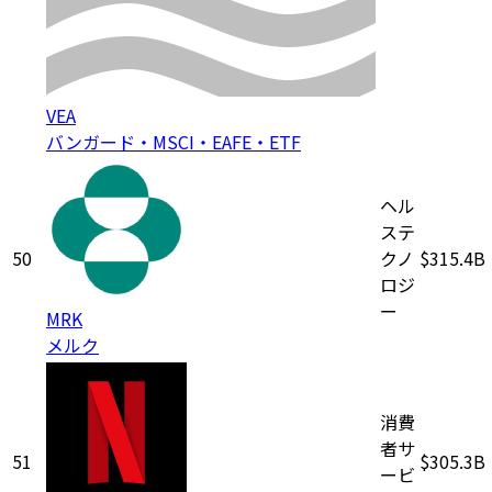
VEA
バンガード・MSCI・EAFE・ETF
ヘル
ステ
50
クノ
$315.4B
ロジ
ー
MRK
メルク
消費
者サ
51
$305.3B
ービ