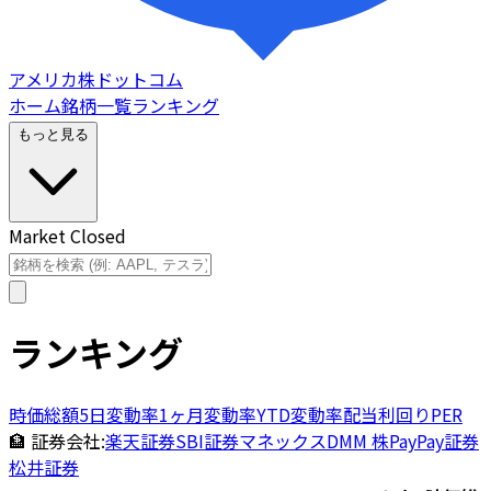
アメリカ株ドットコム
ホーム
銘柄一覧
ランキング
もっと見る
Market Closed
ランキング
時価総額
5日変動率
1ヶ月変動率
YTD変動率
配当利回り
PER
🏦 証券会社:
楽天証券
SBI証券
マネックス
DMM 株
PayPay証券
松井証券