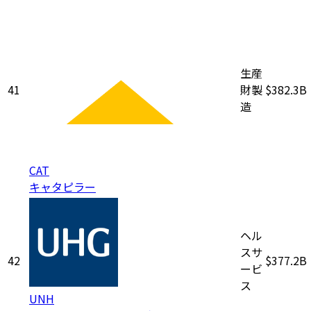
生産
41
財製
$382.3B
造
CAT
キャタピラー
ヘル
スサ
42
$377.2B
ービ
ス
UNH