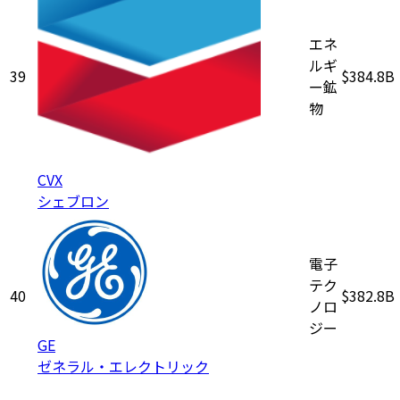
エネ
ルギ
39
$384.8B
ー鉱
物
CVX
シェブロン
電子
テク
40
$382.8B
ノロ
ジー
GE
ゼネラル・エレクトリック