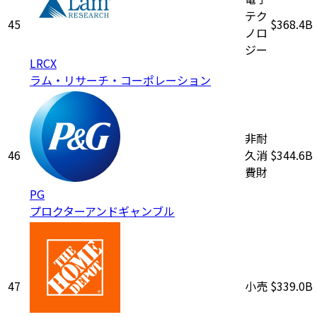
テク
45
$368.4B
ノロ
ジー
LRCX
ラム・リサーチ・コーポレーション
非耐
46
久消
$344.6B
費財
PG
プロクターアンドギャンブル
47
小売
$339.0B