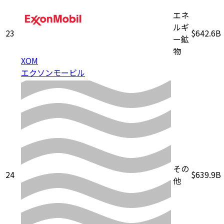
エネ
ルギ
23
$642.6B
ー鉱
物
XOM
エクソンモービル
その
24
$639.9B
他