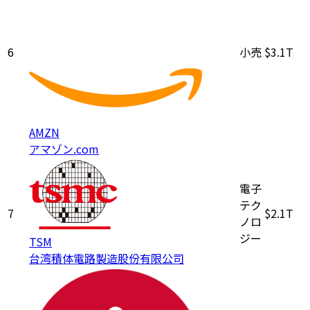
6
小売
$3.1T
AMZN
アマゾン.com
電子
テク
7
$2.1T
ノロ
ジー
TSM
台湾積体電路製造股份有限公司