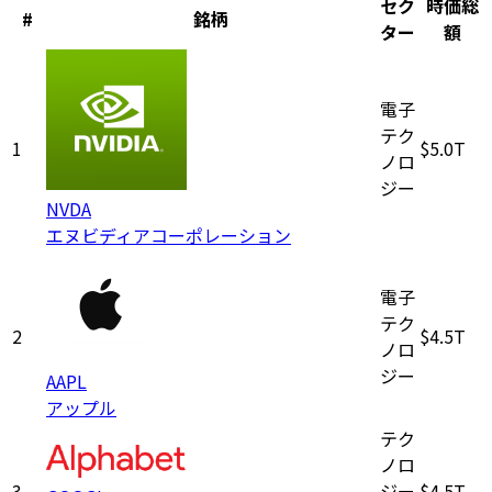
セク
時価総
#
銘柄
ター
額
電子
テク
1
$5.0T
ノロ
ジー
NVDA
エヌビディアコーポレーション
電子
テク
2
$4.5T
ノロ
ジー
AAPL
アップル
テク
ノロ
3
ジー
$4.5T