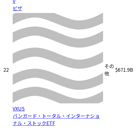
V
ビザ
その
22
$671.9B
他
VXUS
バンガード・トータル・インターナショ
ナル・ストックETF