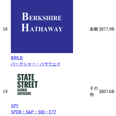
18
金融
$877.9B
BRK.B
バークシャー・ハサウェイ
その
19
$807.6B
他
SPY
SPDR・S&P・500・ETF