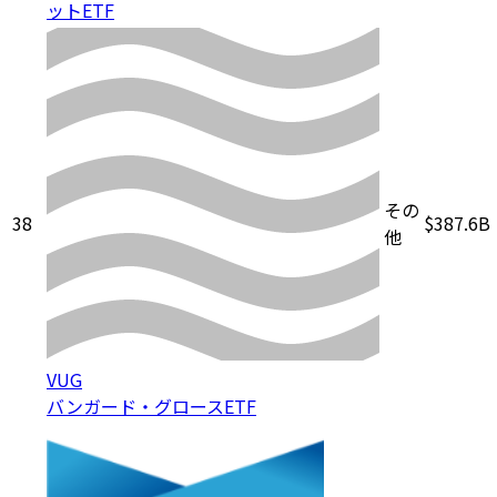
ットETF
その
38
$387.6B
他
VUG
バンガード・グロースETF