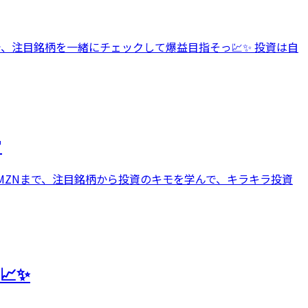
で、注目銘柄を一緒にチェックして爆益目指そっ💹✨ 投資は自

AMZNまで、注目銘柄から投資のキモを学んで、キラキラ投資
📈✨