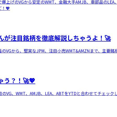
爆上げのVGから安定のWMT、金融大手AMJB、車部品のLE
！💖
んが注目銘柄を徹底解説しちゃうよ！🚀
のVGから、堅実なJPM、注目小売WMT&AMZNまで、主要
う？！🚀💖
G、WMT、AMJB、LEA、ABTをYTDと合わせてチェッ