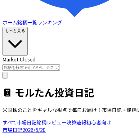
ホーム
銘柄一覧
ランキング
もっと見る
Market Closed
📔 モルたん投資日記
米国株のことをギャルな視点で毎日お届け！市場日記・銘柄
すべて
市場日記
銘柄レビュー
決算速報
初心者向け
市場日記
2026/5/28