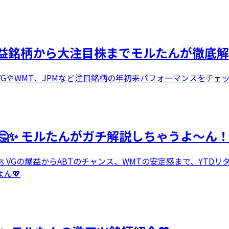
益銘柄から大注目株までモルたんが徹底解
GやWMT、JPMなど注目銘柄の年初来パフォーマンスをチェ
✨ モルたんがガチ解説しちゃうよ〜ん！
 VGの爆益からABTのチャンス、WMTの安定感まで、YTD
ん💖