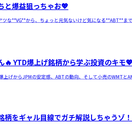
ちと爆益狙っちゃお💖
**VG**から、ちょっと元気ないけど気になる**ABT**ま
 YTD爆上げ銘柄から学ぶ投資のキモ
上げからJPMの安定感、ABTの動向、そして小売のWMTと
目銘柄をギャル目線でガチ解説しちゃうゾ！