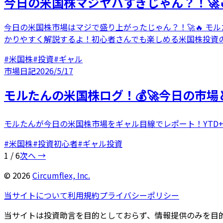
今日の米国株マジヤバすぎじゃん？！🚀
今日の米国株市場はマジで盛り上がったじゃん？！🚀🔥 モル
かりやすく解説するよ！初心者さんでも楽しめる米国株投資の
#
米国株
#
投資
#
ギャル
市場日記
2026/5/17
モルたんの米国株ログ！💰🚀今日の市
モルたんが今日の米国株市場をギャル目線でレポート！YTD+
#
米国株
#
投資初心者
#
ギャル投資
1
/
6
次へ →
©
2026
Circumflex, Inc.
当サイトについて
利用規約
プライバシーポリシー
当サイトは投資助言を目的としておらず、情報提供のみを目