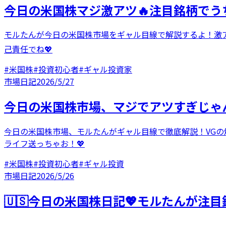
今日の米国株マジ激アツ🔥注目銘柄でう
モルたんが今日の米国株市場をギャル目線で解説するよ！激アツな
己責任でね💖
#
米国株
#
投資初心者
#
ギャル投資家
市場日記
2026/5/27
今日の米国株市場、マジでアツすぎじゃん
今日の米国株市場、モルたんがギャル目線で徹底解説！VGの爆
ライフ送っちゃお！💖
#
米国株
#
投資初心者
#
ギャル投資
市場日記
2026/5/26
🇺🇸今日の米国株日記💖モルたんが注