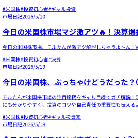
#
米国株
#
投資初心者
#
ギャル投資
市場日記
2026/5/20
今日の米国株市場マジ激アツ🔥！決算爆
今日の米国株市場、モルたんが激アツ解説しちゃうよ〜ん！V
#
米国株
#
投資初心者
#
決算
市場日記
2026/5/19
今日の米国株、ぶっちゃけどうだった？
モルたんが米国株市場の注目銘柄をギャル目線でガチ解説！🚀
にも分かりやすく、投資のコツや自己責任の重要性も伝えるよ
#
米国株
#
投資初心者
#
ギャル投資家
市場日記
2026/5/18