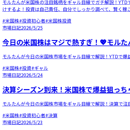
モルたんが米国株の注目銘柄をギャル目線でガチ解説！YTDで
けするよ！投資は自己責任、自分でしっかり調べて、賢く稼ご
#
米国株
#
投資初心者
#
米国株投資
市場日記
2026/5/25
今日の米国株はマジで熱すぎ！💖モルた
モルたんが今日の米国株市場をギャル目線で解説！YTDで爆益
#
米国株
#
投資
#
ギャル
市場日記
2026/5/24
決算シーズン到来！米国株で爆益狙っちゃ
モルたんが今日の米国株市場をギャル目線で解説！決算で注目のV
#
米国株
#
投資初心者
#
決算
市場日記
2026/5/23