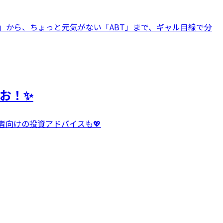
ZN」から、ちょっと元気がない「ABT」まで、ギャル目線で分
お！✨
者向けの投資アドバイスも💖