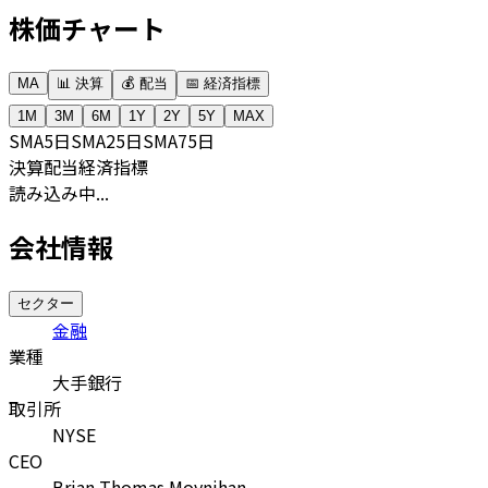
株価チャート
MA
📊 決算
💰 配当
📅 経済指標
1M
3M
6M
1Y
2Y
5Y
MAX
SMA
5日
SMA
25日
SMA
75日
決算
配当
経済指標
読み込み中...
会社情報
セクター
金融
業種
大手銀行
取引所
NYSE
CEO
Brian Thomas Moynihan