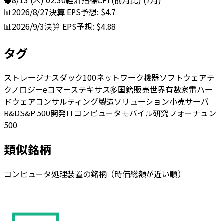
🔴
8/13 (木) 02:30
経済指標
CPI (前月比) (7月)
📊
2026/8/27
決算
EPS予想: $4.7
📊
2026/9/3
決算
EPS予想: $4.88
タグ
ストレージ
ナスダック100
ネットワーク機器
ソフトウェア
テ
クノロジー
eコマース
テキサス
多国籍
販売
世界有数
家電
ハー
ドウェア
コンサルティング
製造
ソリューション
小売
サーバ
R&D
S&P 500
開発
IT
コンピュータ
モバイル
研究
フォーチュン
500
類似銘柄
コンピュータ処理装置の銘柄（時価総額が近い順）