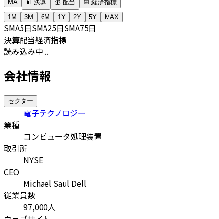
MA
📊 決算
💰 配当
📅 経済指標
1M
3M
6M
1Y
2Y
5Y
MAX
SMA
5日
SMA
25日
SMA
75日
決算
配当
経済指標
読み込み中...
会社情報
セクター
電子テクノロジー
業種
コンピュータ処理装置
取引所
NYSE
CEO
Michael Saul Dell
従業員数
97,000
人
ウェブサイト