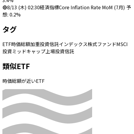
3.4%
🔴
8/13 (木) 02:30
経済指標
Core Inflation Rate MoM (7月) 予
想: 0.2%
タグ
ETF
時価総額加重
投資信託
インデックス
株式
ファンド
MSCI
投資
ミッドキャップ
上場投資信託
類似ETF
時価総額が近いETF