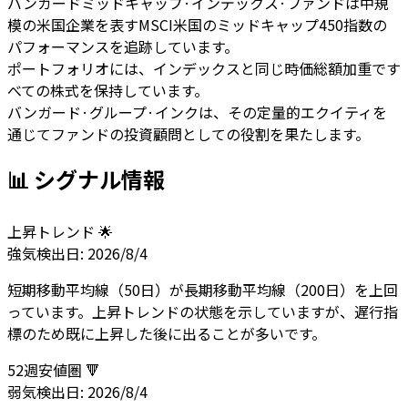
バンガードミッドキャップ·インデックス·ファンドは中規
模の米国企業を表すMSCI米国のミッドキャップ450指数の
パフォーマンスを追跡しています。
ポートフォリオには、インデックスと同じ時価総額加重です
べての株式を保持しています。
バンガード·グループ·インクは、その定量的エクイティを
通じてファンドの投資顧問としての役割を果たします。
📊 シグナル情報
上昇トレンド 🌟
強気
検出日:
2026/8/4
短期移動平均線（50日）が長期移動平均線（200日）を上回
っています。上昇トレンドの状態を示していますが、遅行指
標のため既に上昇した後に出ることが多いです。
52週安値圏 🔻
弱気
検出日:
2026/8/4