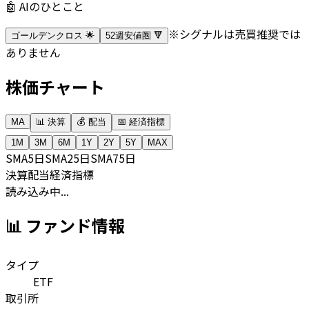
🤖 AIのひとこと
※シグナルは売買推奨では
ゴールデンクロス 🌟
52週安値圏 🔻
ありません
株価チャート
MA
📊 決算
💰 配当
📅 経済指標
1M
3M
6M
1Y
2Y
5Y
MAX
SMA
5日
SMA
25日
SMA
75日
決算
配当
経済指標
読み込み中...
📊 ファンド情報
タイプ
ETF
取引所