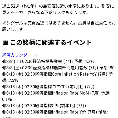
過去52週（約1年）の最安値に近い水準にあります。割安に
見える一方、さらなる下落リスクもあります。
※シグナルは売買推奨ではありません。投資は自己責任でお
願いします。
📅 この銘柄に関連するイベント
経済カレンダー →
🔴
8/8 (土) 02:30
経済指標
失業率 (7月) 予想: 4.2%
🔴
8/8 (土) 02:30
経済指標
非農業部門雇用者数 (7月) 予想: 80
🔴
8/13 (木) 02:30
経済指標
Core Inflation Rate YoY (7月) 予
想: 2.5%
🔴
8/13 (木) 02:30
経済指標
コアCPI (前月比) (7月)
🔴
8/13 (木) 02:30
経済指標
Inflation Rate MoM (7月) 予想:
0.1%
🔴
8/13 (木) 02:30
経済指標
CPI (前年比) (7月)
🔴
8/13 (木) 02:30
経済指標
Inflation Rate YoY (7月) 予想: