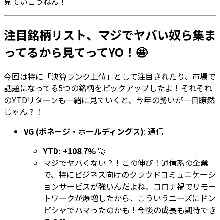
見ていこうねん！
注目銘柄リスト、マジでヤバい奴ら集ま
ってるから見てってYO！🤩
今回は特に「決算ランク上位」として注目されたり、市場で
話題になってる5つの銘柄をピックアップしたよ！それぞれ
のYTDリターンも一緒に見ていくと、今年の勢いが一目瞭然
じゃん？！
VG (ボネージ・ホールディングス)
: 通信
YTD: +108.7%
🚀
マジでヤバくない？！この伸び！通信系の企業
で、特にビジネス向けのクラウドコミュニケーシ
ョンサービスが強いんだよね。コロナ禍でリモー
トワークが爆増したから、こういうニーズにドン
ピシャでハマったのかも！今後の成長も期待でき