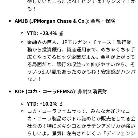
待したいところだよね！ピンチはチャンス？！か
も！
AMJB (JPMorgan Chase & Co.)
: 金融・保険
YTD: +23.4%
💰
金融界の巨人、JPモルガン・チェース！銀行業
務から投資銀行、資産運用まで、めちゃくちゃ手
広くやってるビッグ企業だよん。金利が上がって
る局面だと、銀行の収益って伸びやすいから、そ
ういう追い風もあったのかもね！安定感がハンパ
ない！
KOF (コカ・コーラFEMSA)
: 非耐久消費財
YTD: +10.2%
🥤
コカ・コーラフェムサって、みんな大好きなコ
カ・コーラ製品のボトル詰めとか販売をしてる会
社なの！特にメキシコとかラテンアメリカが強い
らしいよ。景気に左右されにくい「ディフェンシ