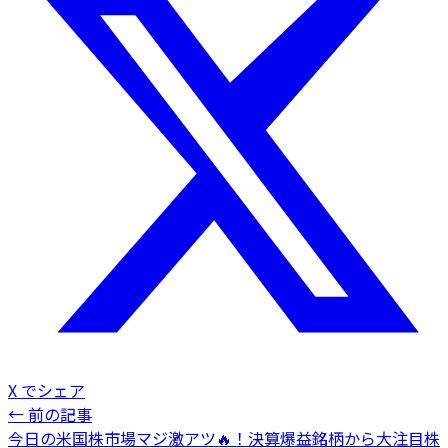
X でシェア
← 前の記事
今日の米国株市場マジ激アツ🔥！決算爆益銘柄から大注目株