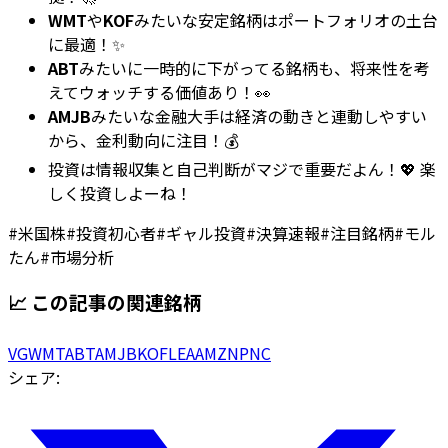
WMT
や
KOF
みたいな安定銘柄はポートフォリオの土台
に最適！✨
ABT
みたいに一時的に下がってる銘柄も、将来性を考
えてウォッチする価値あり！👀
AMJB
みたいな金融大手は経済の動きと連動しやすい
から、金利動向に注目！💰
投資は情報収集と自己判断がマジで重要だよん！💖 楽
しく投資しよーね！
#
米国株
#
投資初心者
#
ギャル投資
#
決算速報
#
注目銘柄
#
モル
たん
#
市場分析
📈 この記事の関連銘柄
VG
WMT
ABT
AMJB
KOF
LEA
AMZN
PNC
シェア: