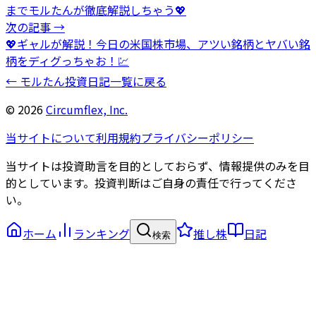
までモルたんが徹底解説しちゃう💖
次の記事 →
💖ギャルが解説！今日の米国株市場、アツい銘柄とヤバい銘
柄をディグっちゃお！💹
← モルたん投資日記一覧に戻る
©
2026
Circumflex, Inc.
当サイトについて
利用規約
プライバシーポリシー
当サイトは投資助言を目的としておらず、情報提供のみを目
的としています。投資判断はご自身の責任で行ってくださ
い。
ホーム
ランキング
推し株
日記
検索