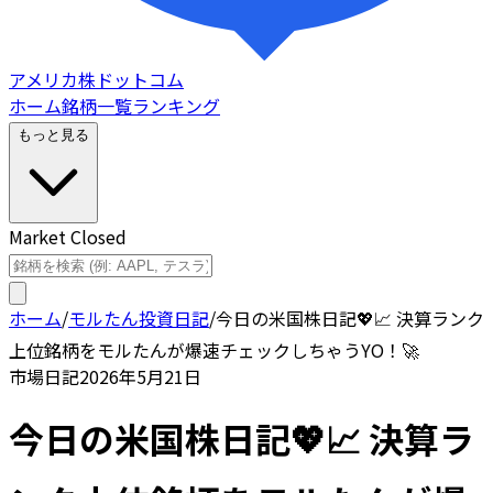
アメリカ株ドットコム
ホーム
銘柄一覧
ランキング
もっと見る
Market Closed
ホーム
/
モルたん投資日記
/
今日の米国株日記💖📈 決算ランク
上位銘柄をモルたんが爆速チェックしちゃうYO！🚀
市場日記
2026年5月21日
今日の米国株日記💖📈 決算ラ