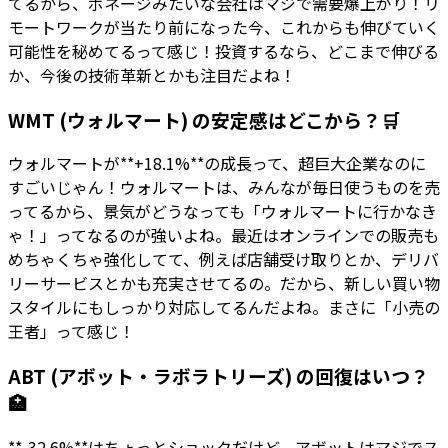
てるから、ボネージみたいな会社はマジで需要爆上がり！リ
モートワークが当たり前になった今、これからも伸びていく
可能性を秘めてるって感じ！投資するなら、どこまで伸びる
か、今後の技術革新とかも注目だよね！
WMT (ウォルマート) の安定感はどこから？🛒
ウォルマートが**+18.1%**の成長って、超巨大企業なのに
すごいじゃん！ウォルマートは、みんなが毎日使うものを売
ってるから、景気がどうなっても「ウォルマートに行かなき
ゃ！」ってなるのが強いよね。最近はオンラインでの販売も
めちゃくちゃ強化してて、例えば店舗受け取りとか、デリバ
リーサービスとかも充実させてるの。だから、新しい買い物
スタイルにもしっかり対応してるんだよね。まさに「小売の
王者」って感じ！
ABT (アボット・ラボラトリーズ) の回復はいつ？
🏥
**-32.6%**はちょっとショックだけど、アボットはマジでス