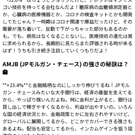
ゴい技術を持ってる会社なんだよ！糖尿病の血糖値測定器と
か、心臓病の医療機器とか、コロナの検査キットとかも開発
してたじゃん？一時期はコロナ関連で爆益だったけど、その
需要が落ち着いて、反動で下がっちゃった部分もあるのか
も。でも、病気はなくなることないし、医療技術の進化は常
に求められるから、長期的に見たらまた評価される時が来る
はず！うちも引き続き注目していくつもりだよ！
AMJB (JPモルガン・チェース) の強さの秘訣は？
🏦
**+23.4%**と金融銘柄なのにしっかり伸びてるね！JPモル
ガン・チェースみたいな大手銀行は、経済の基盤を支えてる
から、やっぱり強いんだよね。特に金利が上がると、銀行は
貸し出しで稼ぎやすくなるから、利益が出やすいの。いろん
な国の経済状況とか、金融政策とかに左右されやすいけど、
グローバルに展開してるから、どこかでカバーできる強さも
あるよね。配当も安定してるから、インカムゲインを狙う投