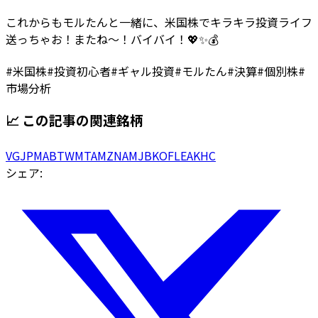
これからもモルたんと一緒に、米国株でキラキラ投資ライフ
送っちゃお！またね〜！バイバイ！💖✨💰
#
米国株
#
投資初心者
#
ギャル投資
#
モルたん
#
決算
#
個別株
#
市場分析
📈 この記事の関連銘柄
VG
JPM
ABT
WMT
AMZN
AMJB
KOF
LEA
KHC
シェア: