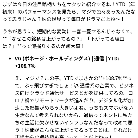
まずは今日の注目銘柄たちをサクッと紹介するね！YTD（年
初来）のパフォーマンスを見たら、マジで色々あったんだな
って思うじゃん？株の世界って毎日がドラマだよね〜！
うちが思うに、短期的な変動に一喜一憂するんじゃなくて、
**「なぜこの銘柄は上がってるの？」「下がってる理由
は？」**って深掘りするのが超大事！
VG (ボネージ・ホールディングス) | 通信 | YTD:
+108.7%
え、マジで？この子、YTDでまさかの**+108.7%**っ
て、ぶっ飛びすぎでしょ！🚀 通信系の企業で、ビジネ
ス向けクラウド通信サービスとかを提供してるの。コ
ロナ禍でリモートワークが進んだり、デジタル化が加
速した影響がめちゃ大きいよね。うちもスマホがない
生活なんて考えられないから、通信ってホントに私た
ちの生活に欠かせないインフラなんだなって改めて思
う！株価がこんなに上がってるってことは、それだけ
市場からの期待値も高いってことだよね〜！