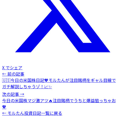
X でシェア
← 前の記事
🇺🇸今日の米国株日記💖モルたんが注目銘柄をギャル目線で
ガチ解説しちゃうゾ！📈✨
次の記事 →
今日の米国株マジ激アツ🔥注目銘柄でうちと爆益狙っちゃお
💖
← モルたん投資日記一覧に戻る