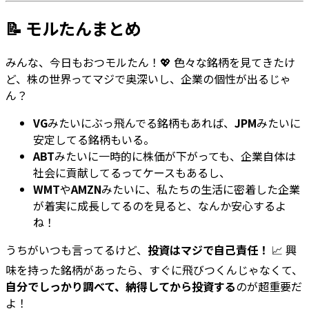
📝 モルたんまとめ
みんな、今日もおつモルたん！💖 色々な銘柄を見てきたけ
ど、株の世界ってマジで奥深いし、企業の個性が出るじゃ
ん？
VG
みたいにぶっ飛んでる銘柄もあれば、
JPM
みたいに
安定してる銘柄もいる。
ABT
みたいに一時的に株価が下がっても、企業自体は
社会に貢献してるってケースもあるし、
WMT
や
AMZN
みたいに、私たちの生活に密着した企業
が着実に成長してるのを見ると、なんか安心するよ
ね！
うちがいつも言ってるけど、
投資はマジで自己責任！
📈 興
味を持った銘柄があったら、すぐに飛びつくんじゃなくて、
自分でしっかり調べて、納得してから投資する
のが超重要だ
よ！