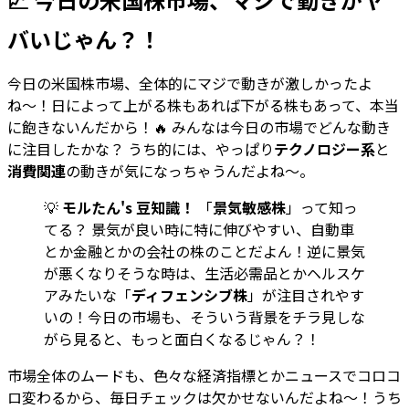
バいじゃん？！
今日の米国株市場、全体的にマジで動きが激しかったよ
ね〜！日によって上がる株もあれば下がる株もあって、本当
に飽きないんだから！🔥 みんなは今日の市場でどんな動き
に注目したかな？ うち的には、やっぱり
テクノロジー系
と
消費関連
の動きが気になっちゃうんだよね〜。
💡
モルたん's 豆知識！
「
景気敏感株
」って知っ
てる？ 景気が良い時に特に伸びやすい、自動車
とか金融とかの会社の株のことだよん！逆に景気
が悪くなりそうな時は、生活必需品とかヘルスケ
アみたいな「
ディフェンシブ株
」が注目されやす
いの！今日の市場も、そういう背景をチラ見しな
がら見ると、もっと面白くなるじゃん？！
市場全体のムードも、色々な経済指標とかニュースでコロコ
ロ変わるから、毎日チェックは欠かせないんだよね〜！うち