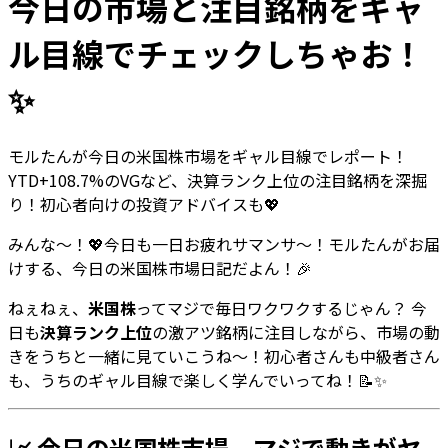
今日の市場と注目銘柄をギャ
ル目線でチェックしちゃお！
✨
モルたんが今日の米国株市場をギャル目線でレポート！
YTD+108.7%のVGなど、決算ランク上位の注目銘柄を深掘
り！初心者向けの投資アドバイスも💖
みんな〜！💖今日も一日お疲れサマンサ〜！モルたんがお届
けする、今日の米国株市場日記だよん！🎉
ねぇねぇ、
米国株
ってマジで毎日ワクワクするじゃん？ 今
日も
決算ランク上位
の激アツ銘柄に注目しながら、市場の動
きをうちと一緒に見ていこうね〜！初心者さんも中級者さん
も、うちのギャル目線で楽しく学んでいってね！📝✨
📈 今日の米国株市場、マジで動きがヤ