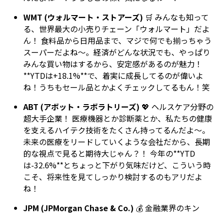
WMT (ウォルマート・ストアーズ)
🛒 みんなも知って
る、世界最大の小売りチェーン「ウォルマート」だよ
ん！ 食料品から日用品まで、マジで何でも揃っちゃう
スーパーだよね〜。経済がどんな状況でも、やっぱり
みんな買い物はするから、安定感があるのが魅力！
**YTDは+18.1%**で、着実に成長してるのが偉いよ
ね！うちもセール品とかよくチェックしてるもん！笑
ABT (アボット・ラボラトリーズ)
💖 ヘルスケア分野の
超大手企業！ 医療機器とか診断薬とか、私たちの健康
を支えるハイテク技術をたくさん持ってるんだよ〜。
未来の医療をリードしていくような会社だから、長期
的な視点で見ると期待大じゃん？！ 今年の**YTD
は-32.6%**とちょっと下がり気味だけど、こういう時
こそ、将来性を見てしっかり検討するのもアリだよ
ね！
JPM (JPMorgan Chase & Co.)
💰 金融業界のキン