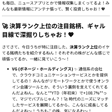
も毎日、ニュースアプリとかで情報収集しまくってるよ！み
んなも最新情報にアンテナ張って、賢く投資しちゃお！💖
🚀 決算ランク上位の注目銘柄、ギャル
目線で深掘りしちゃお！💖
さてさて、今日うちが特に注目した、
決算ランク上位
のイケ
てる銘柄たちを紹介するねん！それぞれの株がどんな感じで
頑張ってるか、一緒に見ていこう〜！
VG (ボネージ・ホールディングス)
✨ 通信系の会社
で、クラウドコミュニケーションサービスとかを提供
してるの！ みんながリモートワークとかで使うオンラ
イン会議ツールとか、そういう裏側を支えてくれてる
んだよねん。なんと**YTD（年初来）で+108.7%**っ
て、マジでバブルじゃん？！🚀 時代のニーズにマッチ
したサービスを展開してるから、こんなに成長してる
んだよね〜！うちもこの株、気になるわ〜！