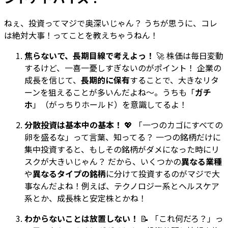
ねぇ、投資ってマジで奥深いじゃん？ うちが思うに、コレ
は絶対大事！ってことを教えちゃうねん！
焦らないで、長期目線で考えよっ！
🚀 株価は毎日変動
するけど、一喜一憂しすぎないのがポイント！ 企業の
成長を信じて、
長期的に保有
することで、大きなリタ
ーンを狙えることが多いんだよね〜。うちも「
ガチ
ホ
」（がっちりホールド）を意識してるよ！
分散投資は基本中の基本！
💖 「一つのカゴにすべての
卵を盛るな」って言葉、知ってる？ 一つの銘柄だけに
集中投資すると、もしその銘柄がダメになった時にリ
スクが大きいじゃん？ だから、いくつかの
異なる業種
や
異なるタイプの銘柄
に分けて投資するのがマジで大
事なんだよね！例えば、テクノロジー系とヘルスケア
系とか、成長株と安定株とかね！
わからないことは放置しない！
📝 「これ何だろ？」っ