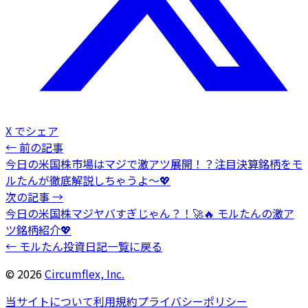
X でシェア
← 前の記事
今日の米国株市場はマジで激アツ展開！？注目決算銘柄をモ
ルたんが徹底解説しちゃうよ〜💖
次の記事 →
今日の米国株マジヤバすぎじゃん？！🚀🔥 モルたんの激ア
ツ銘柄紹介💖
← モルたん投資日記一覧に戻る
©
2026
Circumflex, Inc.
当サイトについて
利用規約
プライバシーポリシー