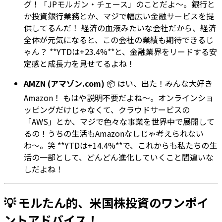
グ！「JPモルガン・チェース」のことだよ〜。銀行と
か投資銀行業務とか、マジで幅広い金融サービスを提
供してるんだ！ 経済の血液みたいな会社だから、経済
全体が元気になると、この会社の業績も期待できるじ
ゃん？ **YTDは+23.4%**と、金融業界をリードする安
定感と成長力を見せてるよね！
AMZN (アマゾン.com)
📦 はい、出た！みんな大好き
Amazon！ もはや説明不要だよね〜。オンラインショ
ッピングだけじゃなくて、クラウドサービスの
「AWS」とか、マジで色々な事業を世界中で展開して
るの！うちの生活もAmazonなしじゃ考えられない
わ〜。笑 **YTDは+14.4%**で、これからも私たちの生
活の一部として、どんどん進化していくこと間違いな
しだよね！
💡 モルたん的、米国株投資のワンポイ
ントアドバイス！