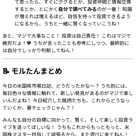
て思ったら、すぐにググるとか、投資仲間と情報交換
するとか、とにかく
自分で調べてみる
のが一番！ 知識
が増えれば増えるほど、自信を持って投資できるよう
になるから、うちと一緒に賢くなっていこうね！
あと、マジで大事なこと！ 投資は自己責任！ これはマジで
絶対だよ！💖 うちが言ったことも参考にしつつ、最終的に
は自分でしっかり判断してねん！
📝 モルたんまとめ
今日の米国株市場日記、どうだったかな〜？ うち的には、
毎日色々な情報に触れて、新しい発見があるのがマジで楽し
いんだよね！ 今日紹介した銘柄たちも、これからどうなっ
ていくか、要チェックじゃん？！
みんなも自分の目標に向かって、賢く、そして楽しく投資ラ
イフを送ってほしいな！ うちもこれからもっともっと、米
国株マスター目指して頑張るから、また遊びに来てねん！