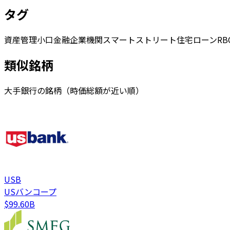
タグ
資産管理
小口金融
企業機関
スマートストリート
住宅ローン
R
類似銘柄
大手銀行の銘柄（時価総額が近い順）
USB
USバンコープ
$99.60B