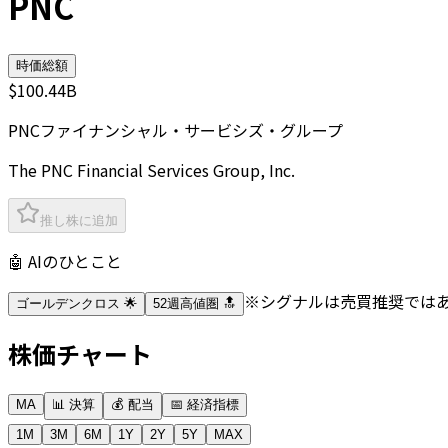
PNC
時価総額
$100.44B
PNCファイナンシャル・サービシズ・グループ
The PNC Financial Services Group, Inc.
推し株に追加
🤖 AIのひとこと
※シグナルは売買推奨では
ゴールデンクロス 🌟
52週高値圏 🔝
株価チャート
MA
📊 決算
💰 配当
📅 経済指標
1M
3M
6M
1Y
2Y
5Y
MAX