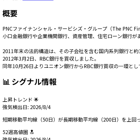
概要
PNCファイナンシャル・サービシズ・グループ（The PNC Financi
小口金融銀行や企業機関銀行、資産管理、住宅ローン銀行が
2011年末の法的構造は、その子会社を含む国内系列銀行と約
2012年3月2日、RBC銀行を買収しました。
同年10月26日よりユニオン銀行からRBC銀行買収の一環
📊 シグナル情報
上昇トレンド 🌟
強気
検出日:
2026/8/4
短期移動平均線（50日）が長期移動平均線（200日）を上
52週高値圏 🔝
強気
検出日:
2026/8/4