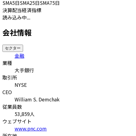
SMA
5日
SMA
25日
SMA
75日
決算
配当
経済指標
読み込み中...
会社情報
セクター
金融
業種
大手銀行
取引所
NYSE
CEO
William S. Demchak
従業員数
53,859
人
ウェブサイト
www.pnc.com
所在地