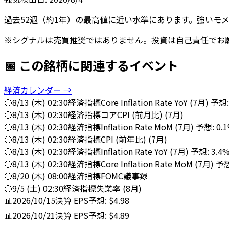
過去52週（約1年）の最高値に近い水準にあります。強いモ
※シグナルは売買推奨ではありません。投資は自己責任でお
📅 この銘柄に関連するイベント
経済カレンダー →
🔴
8/13 (木) 02:30
経済指標
Core Inflation Rate YoY (7月) 予想
🔴
8/13 (木) 02:30
経済指標
コアCPI (前月比) (7月)
🔴
8/13 (木) 02:30
経済指標
Inflation Rate MoM (7月) 予想: 0.
🔴
8/13 (木) 02:30
経済指標
CPI (前年比) (7月)
🔴
8/13 (木) 02:30
経済指標
Inflation Rate YoY (7月) 予想: 3.4
🔴
8/13 (木) 02:30
経済指標
Core Inflation Rate MoM (7月) 予
🔴
8/20 (木) 08:00
経済指標
FOMC議事録
🔴
9/5 (土) 02:30
経済指標
失業率 (8月)
📊
2026/10/15
決算
EPS予想: $4.98
📊
2026/10/21
決算
EPS予想: $4.89