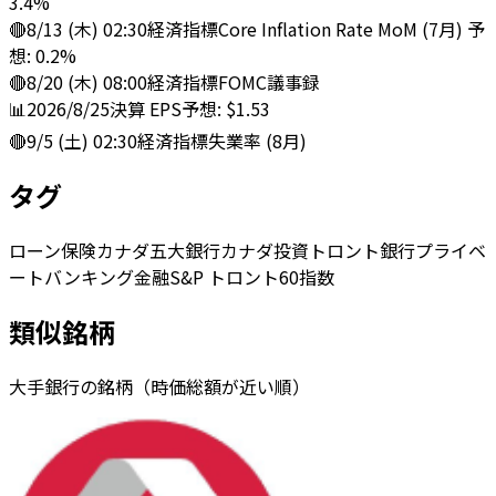
3.4%
🔴
8/13 (木) 02:30
経済指標
Core Inflation Rate MoM (7月) 予
想: 0.2%
🔴
8/20 (木) 08:00
経済指標
FOMC議事録
📊
2026/8/25
決算
EPS予想: $1.53
🔴
9/5 (土) 02:30
経済指標
失業率 (8月)
タグ
ローン
保険
カナダ五大銀行
カナダ
投資
トロント
銀行
プライベ
ートバンキング
金融
S&P トロント60指数
類似銘柄
大手銀行の銘柄（時価総額が近い順）