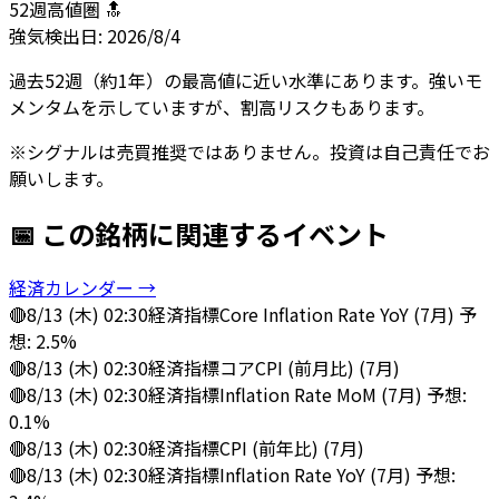
52週高値圏 🔝
強気
検出日:
2026/8/4
過去52週（約1年）の最高値に近い水準にあります。強いモ
メンタムを示していますが、割高リスクもあります。
※シグナルは売買推奨ではありません。投資は自己責任でお
願いします。
📅 この銘柄に関連するイベント
経済カレンダー →
🔴
8/13 (木) 02:30
経済指標
Core Inflation Rate YoY (7月) 予
想: 2.5%
🔴
8/13 (木) 02:30
経済指標
コアCPI (前月比) (7月)
🔴
8/13 (木) 02:30
経済指標
Inflation Rate MoM (7月) 予想:
0.1%
🔴
8/13 (木) 02:30
経済指標
CPI (前年比) (7月)
🔴
8/13 (木) 02:30
経済指標
Inflation Rate YoY (7月) 予想: