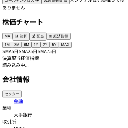
ゴールデンクロス 🌟
52週高値圏 🔝
ありません
株価チャート
MA
📊 決算
💰 配当
📅 経済指標
1M
3M
6M
1Y
2Y
5Y
MAX
SMA
5日
SMA
25日
SMA
75日
決算
配当
経済指標
読み込み中...
会社情報
セクター
金融
業種
大手銀行
取引所