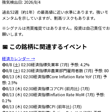
強気
検出日:
2026/8/4
過去52週（約1年）の最高値に近い水準にあります。強いモ
メンタムを示していますが、割高リスクもあります。
※シグナルは売買推奨ではありません。投資は自己責任でお
願いします。
📅 この銘柄に関連するイベント
経済カレンダー →
🔴
8/8 (土) 02:30
経済指標
失業率 (7月) 予想: 4.2%
🔴
8/8 (土) 02:30
経済指標
非農業部門雇用者数 (7月) 予想: 80
🔴
8/13 (木) 02:30
経済指標
Core Inflation Rate YoY (7月) 予
想: 2.5%
🔴
8/13 (木) 02:30
経済指標
コアCPI (前月比) (7月)
🔴
8/13 (木) 02:30
経済指標
Inflation Rate MoM (7月) 予想:
0.1%
🔴
8/13 (木) 02:30
経済指標
CPI (前年比) (7月)