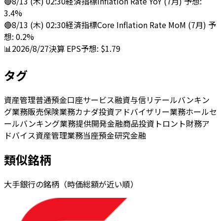
🔴
8/13 (木) 02:30
経済指標
Inflation Rate YoY (7月) 予想:
3.4%
🔴
8/13 (木) 02:30
経済指標
Core Inflation Rate MoM (7月) 予
想: 0.2%
📊
2026/8/27
決算
EPS予想: $1.79
タグ
資産管理
普通預金口座サービス
融資
与信
リテールバンキン
グ業務
販売
保険業務
カナダ
投資アドバイザリー業務
ホールセ
ールバンキング業務
提供
開発
金融商品
投資
トロント
財務ア
ドバイス
資産管理業務
当座預金
研究
金融
類似銘柄
大手銀行の銘柄（時価総額が近い順）