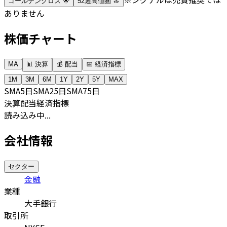
ゴールデンクロス 🌟
52週高値圏 🔝
ありません
株価チャート
MA
📊 決算
💰 配当
📅 経済指標
1M
3M
6M
1Y
2Y
5Y
MAX
SMA
5日
SMA
25日
SMA
75日
決算
配当
経済指標
読み込み中...
会社情報
セクター
金融
業種
大手銀行
取引所