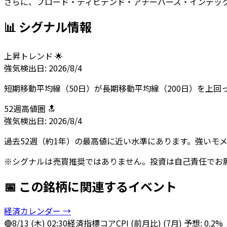
さらに、ブロード・ディビデンド・アチーバーズ・インデッ
📊 シグナル情報
上昇トレンド 🌟
強気
検出日:
2026/8/4
短期移動平均線（50日）が長期移動平均線（200日）を上
52週高値圏 🔝
強気
検出日:
2026/8/4
過去52週（約1年）の最高値に近い水準にあります。強いモ
※シグナルは売買推奨ではありません。投資は自己責任でお
📅 この銘柄に関連するイベント
経済カレンダー →
🔴
8/13 (木) 02:30
経済指標
コアCPI (前月比) (7月) 予想: 0.2%