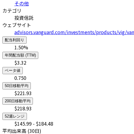
その他
カテゴリ
投資信託
ウェブサイト
advisors.vanguard.com/investments/products/vig/va
配当利回り
1.50
%
年間配当額 (TTM)
$
3.32
ベータ値
0.750
50日移動平均
$
221.93
200日移動平均
$
218.93
52週レンジ
$
145.99
- $
184.48
平均出来高 (30日)