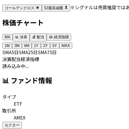
※シグナルは売買推奨では
ゴールデンクロス 🌟
52週高値圏 🔝
株価チャート
MA
📊 決算
💰 配当
📅 経済指標
1M
3M
6M
1Y
2Y
5Y
MAX
SMA
5日
SMA
25日
SMA
75日
決算
配当
経済指標
読み込み中...
📊 ファンド情報
タイプ
ETF
取引所
AMEX
セクター