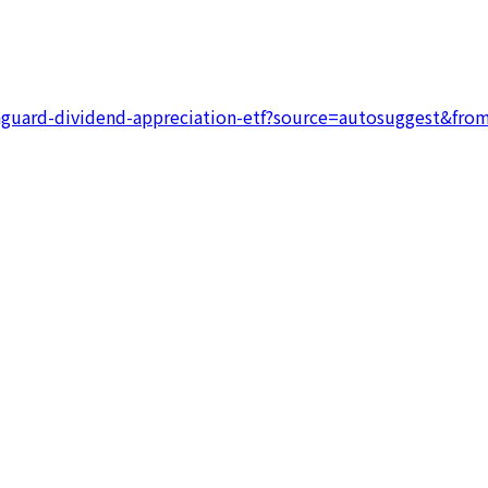
nguard-dividend-appreciation-etf?source=autosuggest&fro