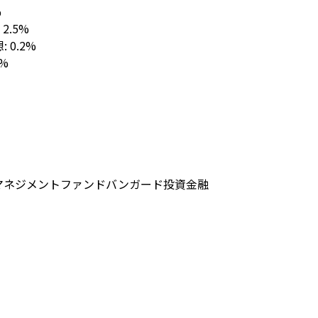
%
: 2.5%
想: 0.2%
1%
マネジメント
ファンド
バンガード
投資
金融