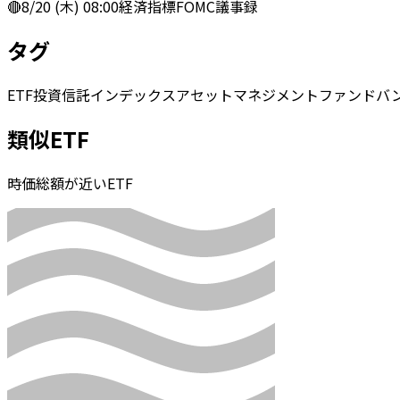
🔴
8/20 (木) 08:00
経済指標
FOMC議事録
タグ
ETF
投資信託
インデックス
アセットマネジメント
ファンド
バ
類似ETF
時価総額が近いETF