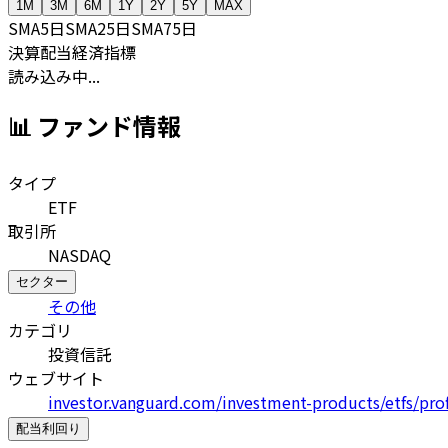
1M
3M
6M
1Y
2Y
5Y
MAX
SMA
5日
SMA
25日
SMA
75日
決算
配当
経済指標
読み込み中...
📊 ファンド情報
タイプ
ETF
取引所
NASDAQ
セクター
その他
カテゴリ
投資信託
ウェブサイト
investor.vanguard.com/investment-products/etfs/pro
配当利回り