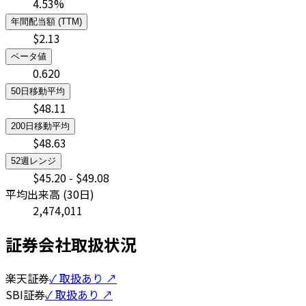
4.53
%
年間配当額 (TTM)
$
2.13
ベータ値
0.620
50日移動平均
$
48.11
200日移動平均
$
48.63
52週レンジ
$
45.20
- $
49.08
平均出来高 (30日)
2,474,011
証券会社取扱状況
楽天証券
✓ 取扱あり ↗
SBI証券
✓ 取扱あり ↗