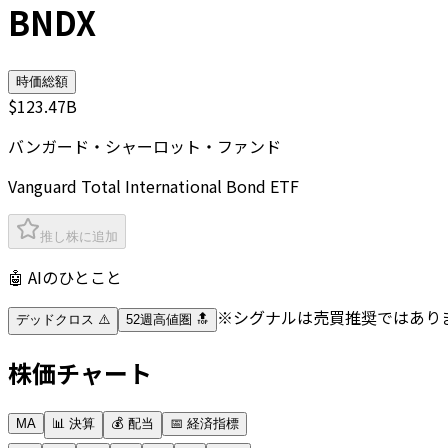
BNDX
時価総額
$123.47B
バンガード・シャーロット・ファンド
Vanguard Total International Bond ETF
推し株に追加
🤖 AIのひとこと
※シグナルは売買推奨ではあり
デッドクロス ⚠️
52週高値圏 🔝
株価チャート
MA
📊 決算
💰 配当
📅 経済指標