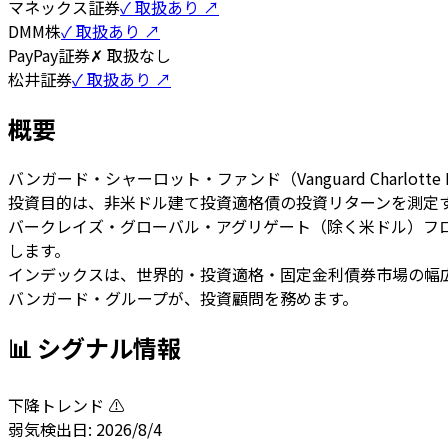
マネックス証券
✓ 取扱あり ↗
DMM株
✓ 取扱あり ↗
PayPay証券
✗ 取扱なし
松井証券
✓ 取扱あり ↗
概要
バンガード・シャーロット・ファンド（Vanguard Charl
投資目的は、非米ドル建て投資適格債の投資リターンを測定
バークレイズ・グローバル・アグリゲート（除く米ドル）フロ
します。
インデックスは、世界的・投資適格・固定金利債券市場の幅
バンガード・グループが、投資顧問を務めます。
📊 シグナル情報
下降トレンド ⚠️
弱気
検出日:
2026/8/4