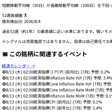
短期移動平均線（50日）が長期移動平均線（200日）を下
52週高値圏 🔝
強気
検出日:
2026/8/4
過去52週（約1年）の最高値に近い水準にあります。強いモ
※シグナルは売買推奨ではありません。投資は自己責任でお
📅 この銘柄に関連するイベント
経済カレンダー →
🔴
8/13 (木) 02:30
経済指標
コアCPI (前月比) (7月) 予想: 0.2%
🔴
8/13 (木) 02:30
経済指標
Inflation Rate YoY (7月) 予想: 3.4
🔴
8/13 (木) 02:30
経済指標
Core Inflation Rate YoY (7月) 予想
🔴
8/13 (木) 02:30
経済指標
Core Inflation Rate MoM (7月) 予
🔴
8/13 (木) 02:30
経済指標
Inflation Rate MoM (7月) 予想: 0.
🔴
8/13 (木) 02:30
経済指標
CPI (前月比) (7月) 予想: 0.1%
🔴
8/13 (木) 02:30
経済指標
CPI (前年比) (7月) 予想: 3.4%