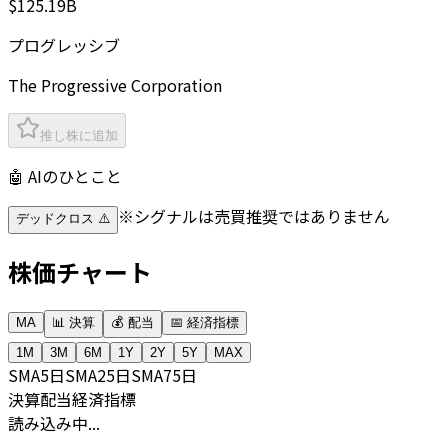
$125.19B
プログレッシブ
The Progressive Corporation
推し株に追加
🤖 AIのひとこと
※シグナルは売買推奨ではありません
デッドクロス ⚠️
株価チャート
MA
📊 決算
💰 配当
📅 経済指標
1M
3M
6M
1Y
2Y
5Y
MAX
SMA
5日
SMA
25日
SMA
75日
決算
配当
経済指標
読み込み中...