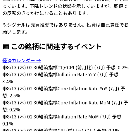
っています。下降トレンドの状態を示していますが、底値で
の反転のきっかけになることもあります。
※シグナルは売買推奨ではありません。投資は自己責任でお
願いします。
📅 この銘柄に関連するイベント
経済カレンダー →
🔴
8/13 (木) 02:30
経済指標
コアCPI (前月比) (7月) 予想: 0.2%
🔴
8/13 (木) 02:30
経済指標
Inflation Rate YoY (7月) 予想:
3.4%
🔴
8/13 (木) 02:30
経済指標
Core Inflation Rate YoY (7月) 予
想: 2.5%
🔴
8/13 (木) 02:30
経済指標
Core Inflation Rate MoM (7月) 予
想: 0.2%
🔴
8/13 (木) 02:30
経済指標
Inflation Rate MoM (7月) 予想:
0.1%
🔴
8/13 (木) 02:30
経済指標
CPI (前月比) (7月) 予想: 0.1%