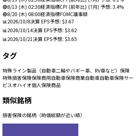
🔴
8/13 (木) 02:30
経済指標
CPI (前年比) (7月) 予想: 3.4%
🔴
8/20 (木) 08:00
経済指標
FOMC議事録
📊
2026/10/8
決算
EPS予想: $3.67
📊
2026/10/14
決算
EPS予想: $3.62
📊
2026/10/21
決算
EPS予想: $3.65
タグ
特殊ライン製品（自動車二輪やバギー車、RV車など）保険
特殊損害保険
保険
商用自動車保険
商業自動車
自動車
保険サー
ビス
オハイオ
個人保険商品
類似銘柄
損害保険の銘柄（時価総額が近い順）