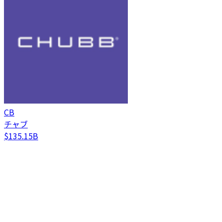
CB
チャブ
$135.15B