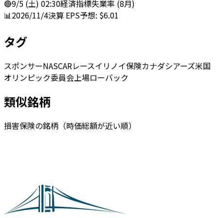
🔴
9/5 (土) 02:30
経済指標
失業率 (8月)
📊
2026/11/4
決算
EPS予想: $6.01
タグ
スポンサー
NASCARレース
イリノイ
保険
カナダ
シアーズ
米国
オリンピック委員会
上場
ローバック
類似銘柄
損害保険の銘柄（時価総額が近い順）