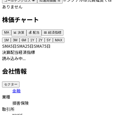
ゴールデンクロス 🌟
52週高値圏 🔝
ありません
株価チャート
MA
📊 決算
💰 配当
📅 経済指標
1M
3M
6M
1Y
2Y
5Y
MAX
SMA
5日
SMA
25日
SMA
75日
決算
配当
経済指標
読み込み中...
会社情報
セクター
金融
業種
損害保険
取引所