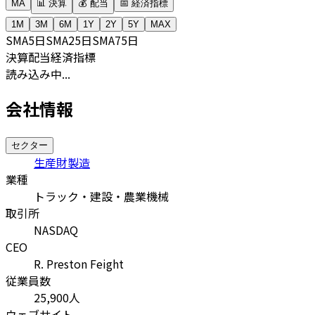
MA
📊 決算
💰 配当
📅 経済指標
1M
3M
6M
1Y
2Y
5Y
MAX
SMA
5日
SMA
25日
SMA
75日
決算
配当
経済指標
読み込み中...
会社情報
セクター
生産財製造
業種
トラック・建設・農業機械
取引所
NASDAQ
CEO
R. Preston Feight
従業員数
25,900
人
ウェブサイト