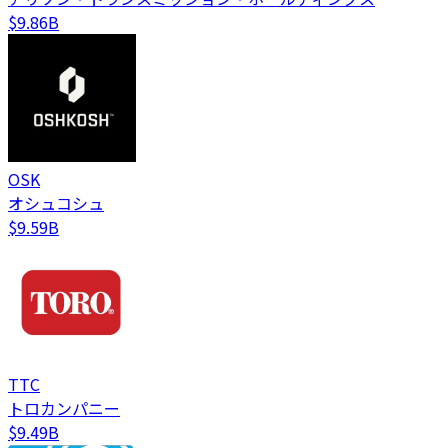
$9.86B
OSK
オシュコシュ
$9.59B
TTC
トロカンパニー
$9.49B