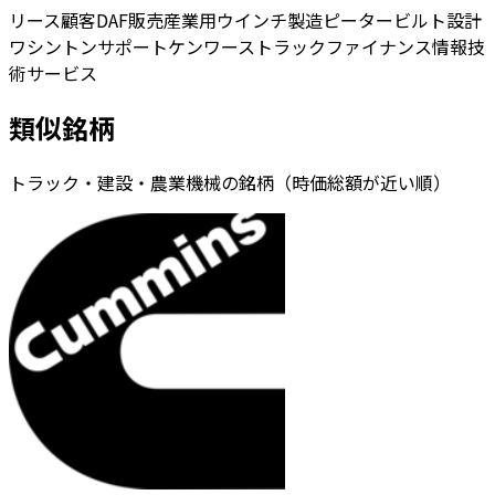
リース
顧客
DAF
販売
産業用ウインチ
製造
ピータービルト
設計
ワシントン
サポート
ケンワース
トラック
ファイナンス
情報技
術
サービス
類似銘柄
トラック・建設・農業機械の銘柄（時価総額が近い順）