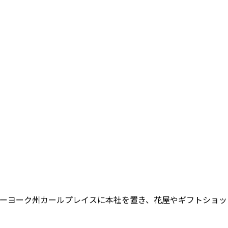
Inc.）は、ニューヨーク州カールプレイスに本社を置き、花屋やギフト