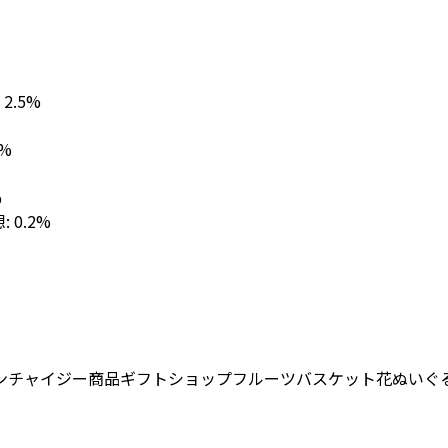
: 2.5%
1%
%
想: 0.2%
ンチャイジー
商品
ギフトショップ
フルーツバスケット
花
ぬいぐ