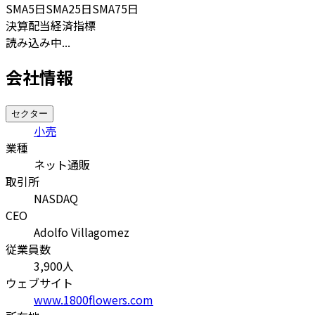
SMA
5日
SMA
25日
SMA
75日
決算
配当
経済指標
読み込み中...
会社情報
セクター
小売
業種
ネット通販
取引所
NASDAQ
CEO
Adolfo Villagomez
従業員数
3,900
人
ウェブサイト
www.1800flowers.com