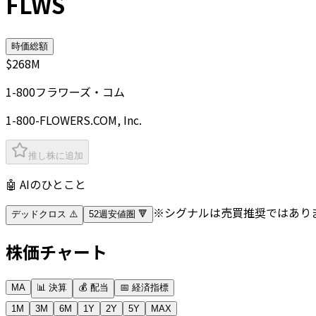
FLWS
時価総額
$268M
1-800フラワーズ・コム
1-800-FLOWERS.COM, Inc.
推し株に追加
🤖 AIのひとこと
※シグナルは売買推奨ではあり
デッドクロス ⚠️
52週安値圏 🔻
株価チャート
MA
📊 決算
💰 配当
📅 経済指標
1M
3M
6M
1Y
2Y
5Y
MAX