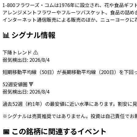
1-800フラワーズ・コムは1976年に設立され、花や食品ギ
アレンジメントフラワーやフルーツバスケット、食品の詰め
インターネット通信販売による販売のほか、ニューヨークに花
📊 シグナル情報
下降トレンド ⚠️
弱気
検出日:
2026/8/4
短期移動平均線（50日）が長期移動平均線（200日）を下
52週安値圏 🔻
弱気
検出日:
2026/8/4
過去52週（約1年）の最安値に近い水準にあります。割安に
※シグナルは売買推奨ではありません。投資は自己責任でお
📅 この銘柄に関連するイベント