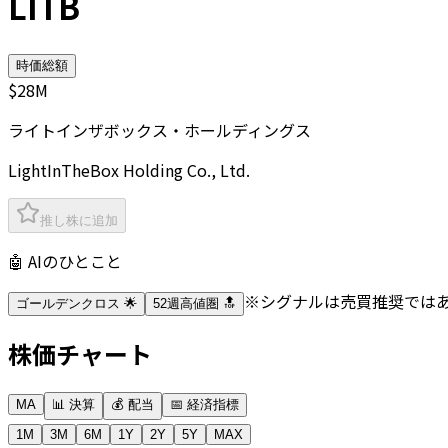
LITB
時価総額
$28M
ライトインザボックス・ホールディングス
LightInTheBox Holding Co., Ltd.
推し株に追加
🤖 AIのひとこと
※シグナルは売買推奨では
ゴールデンクロス 🌟
52週高値圏 🔝
株価チャート
MA
📊 決算
💰 配当
📅 経済指標
1M
3M
6M
1Y
2Y
5Y
MAX