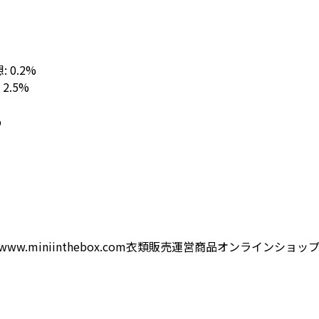
想: 0.2%
: 2.5%
%
www.miniinthebox.com
衣類
販売
運営
商品
オンラインショッ