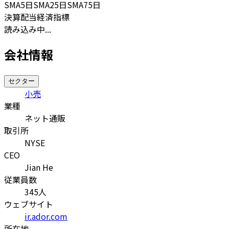
SMA
5日
SMA
25日
SMA
75日
決算
配当
経済指標
読み込み中...
会社情報
セクター
小売
業種
ネット通販
取引所
NYSE
CEO
Jian He
従業員数
345
人
ウェブサイト
ir.ador.com
所在地