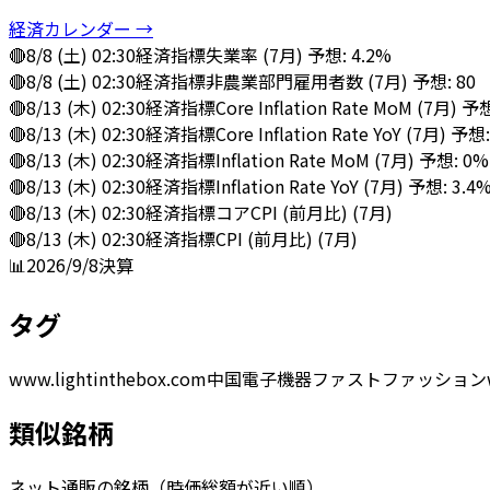
経済カレンダー →
🔴
8/8 (土) 02:30
経済指標
失業率 (7月) 予想: 4.2%
🔴
8/8 (土) 02:30
経済指標
非農業部門雇用者数 (7月) 予想: 80
🔴
8/13 (木) 02:30
経済指標
Core Inflation Rate MoM (7月) 予
🔴
8/13 (木) 02:30
経済指標
Core Inflation Rate YoY (7月) 予想
🔴
8/13 (木) 02:30
経済指標
Inflation Rate MoM (7月) 予想: 0%
🔴
8/13 (木) 02:30
経済指標
Inflation Rate YoY (7月) 予想: 3.4
🔴
8/13 (木) 02:30
経済指標
コアCPI (前月比) (7月)
🔴
8/13 (木) 02:30
経済指標
CPI (前月比) (7月)
📊
2026/9/8
決算
タグ
www.lightinthebox.com
中国
電子機器
ファストファッション
類似銘柄
ネット通販の銘柄（時価総額が近い順）