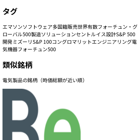
タグ
エマソン
ソフトウェア
多国籍
販売
世界有数
フォーチュン・グ
ローバル500
製造
ソリューション
セントルイス
設計
S&P 500
開発
ミズーリ
S&P 100
コングロマリット
エンジニアリング
電
気機器
フォーチュン500
類似銘柄
電気製品の銘柄（時価総額が近い順）