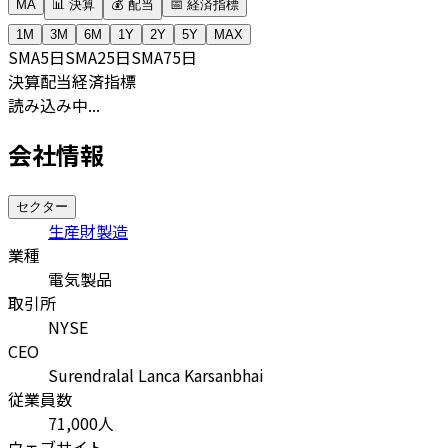
MA
📊 決算
💰 配当
📅 経済指標
1M
3M
6M
1Y
2Y
5Y
MAX
SMA
5日
SMA
25日
SMA
75日
決算
配当
経済指標
読み込み中...
会社情報
セクター
生産財製造
業種
電気製品
取引所
NYSE
CEO
Surendralal Lanca Karsanbhai
従業員数
71,000
人
ウェブサイト