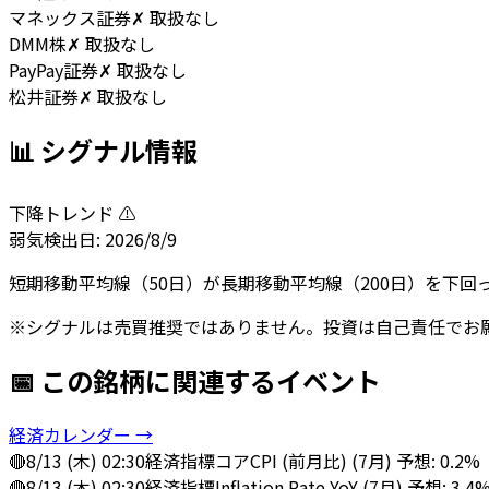
マネックス証券
✗ 取扱なし
DMM株
✗ 取扱なし
PayPay証券
✗ 取扱なし
松井証券
✗ 取扱なし
📊 シグナル情報
下降トレンド ⚠️
弱気
検出日:
2026/8/9
短期移動平均線（50日）が長期移動平均線（200日）を下
※シグナルは売買推奨ではありません。投資は自己責任でお
📅 この銘柄に関連するイベント
経済カレンダー →
🔴
8/13 (木) 02:30
経済指標
コアCPI (前月比) (7月) 予想: 0.2%
🔴
8/13 (木) 02:30
経済指標
Inflation Rate YoY (7月) 予想: 3.4