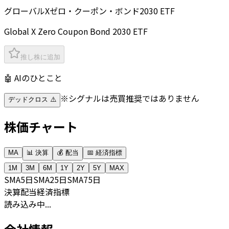
グローバルXゼロ・クーポン・ボンド2030 ETF
Global X Zero Coupon Bond 2030 ETF
推し株に追加
🤖 AIのひとこと
※シグナルは売買推奨ではありません
デッドクロス ⚠️
株価チャート
MA
📊 決算
💰 配当
📅 経済指標
1M
3M
6M
1Y
2Y
5Y
MAX
SMA
5日
SMA
25日
SMA
75日
決算
配当
経済指標
読み込み中...