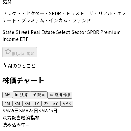
$2M
セレクト・セクター・SPDR・トラスト ザ・リアル・エス
テート・プレミアム・インカム・ファンド
State Street Real Estate Select Sector SPDR Premium
Income ETF
推し株に追加
🤖 AIのひとこと
株価チャート
MA
📊 決算
💰 配当
📅 経済指標
1M
3M
6M
1Y
2Y
5Y
MAX
SMA
5日
SMA
25日
SMA
75日
決算
配当
経済指標
読み込み中...