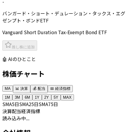
-
バンガード・ショート・デュレーション・タックス・エグ
ゼンプト・ボンドETF
Vanguard Short Duration Tax-Exempt Bond ETF
推し株に追加
🤖 AIのひとこと
株価チャート
MA
📊 決算
💰 配当
📅 経済指標
1M
3M
6M
1Y
2Y
5Y
MAX
SMA
5日
SMA
25日
SMA
75日
決算
配当
経済指標
読み込み中...