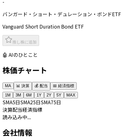
-
バンガード・ショート・デュレーション・ボンドETF
Vanguard Short Duration Bond ETF
推し株に追加
🤖 AIのひとこと
株価チャート
MA
📊 決算
💰 配当
📅 経済指標
1M
3M
6M
1Y
2Y
5Y
MAX
SMA
5日
SMA
25日
SMA
75日
決算
配当
経済指標
読み込み中...
会社情報