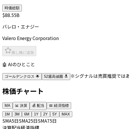
時価総額
$88.55B
バレロ・エナジー
Valero Energy Corporation
推し株に追加
🤖 AIのひとこと
※シグナルは売買推奨では
ゴールデンクロス 🌟
52週高値圏 🔝
株価チャート
MA
📊 決算
💰 配当
📅 経済指標
1M
3M
6M
1Y
2Y
5Y
MAX
SMA
5日
SMA
25日
SMA
75日
決算
配当
経済指標