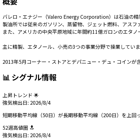
概要
バレロ・エナジー（Valero Energy Corporation）は
製油所では従来のガソリン、蒸留物、ジェット燃料、アスフ
また、アメリカの中央平原地域に年間約11億ガロンのエタノ
主に精製、エタノール、小売の3つの事業分野で操業していま
2013年5月コーナー・ストアとデパニュー・デュ・コイン
📊 シグナル情報
上昇トレンド 🌟
強気
検出日:
2026/8/4
短期移動平均線（50日）が長期移動平均線（200日）を上
52週高値圏 🔝
強気
検出日:
2026/8/4