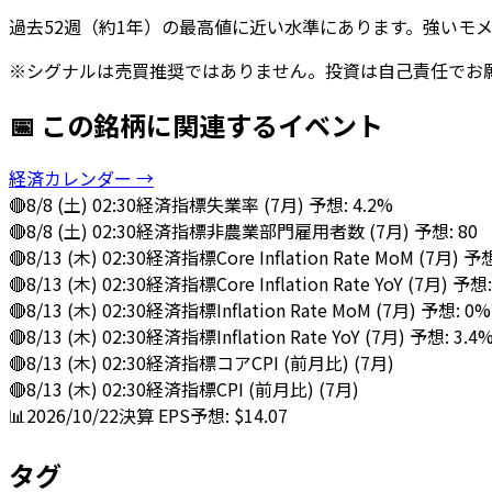
過去52週（約1年）の最高値に近い水準にあります。強いモ
※シグナルは売買推奨ではありません。投資は自己責任でお
📅 この銘柄に関連するイベント
経済カレンダー →
🔴
8/8 (土) 02:30
経済指標
失業率 (7月) 予想: 4.2%
🔴
8/8 (土) 02:30
経済指標
非農業部門雇用者数 (7月) 予想: 80
🔴
8/13 (木) 02:30
経済指標
Core Inflation Rate MoM (7月) 予
🔴
8/13 (木) 02:30
経済指標
Core Inflation Rate YoY (7月) 予想
🔴
8/13 (木) 02:30
経済指標
Inflation Rate MoM (7月) 予想: 0%
🔴
8/13 (木) 02:30
経済指標
Inflation Rate YoY (7月) 予想: 3.4
🔴
8/13 (木) 02:30
経済指標
コアCPI (前月比) (7月)
🔴
8/13 (木) 02:30
経済指標
CPI (前月比) (7月)
📊
2026/10/22
決算
EPS予想: $14.07
タグ