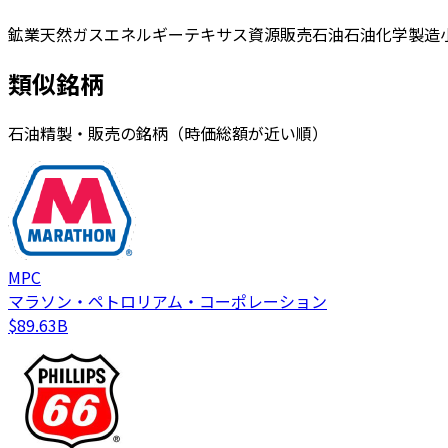
鉱業
天然ガス
エネルギー
テキサス
資源
販売
石油
石油化学
製造
類似銘柄
石油精製・販売の銘柄（時価総額が近い順）
MPC
マラソン・ペトロリアム・コーポレーション
$89.63B