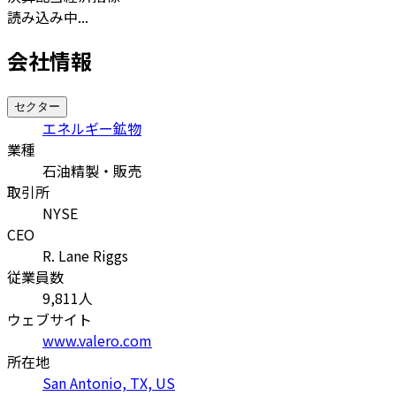
読み込み中...
会社情報
セクター
エネルギー鉱物
業種
石油精製・販売
取引所
NYSE
CEO
R. Lane Riggs
従業員数
9,811
人
ウェブサイト
www.valero.com
所在地
San Antonio, TX, US