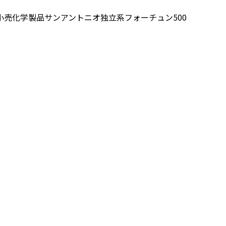
小売
化学製品
サンアントニオ
独立系
フォーチュン500