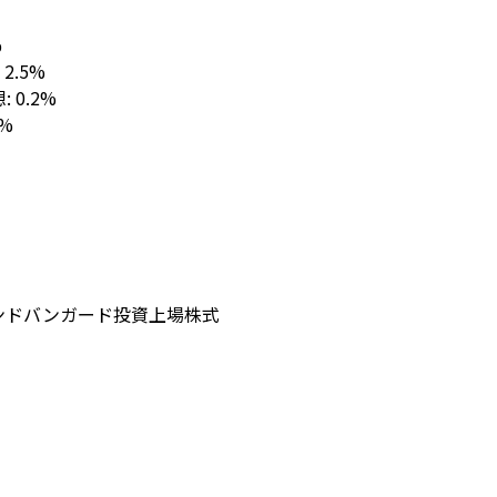
%
: 2.5%
想: 0.2%
1%
ンド
バンガード
投資
上場株式