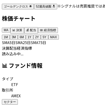
※シグナルは売買推奨では
ゴールデンクロス 🌟
52週高値圏 🔝
株価チャート
MA
📊 決算
💰 配当
📅 経済指標
1M
3M
6M
1Y
2Y
5Y
MAX
SMA
5日
SMA
25日
SMA
75日
決算
配当
経済指標
読み込み中...
📊 ファンド情報
タイプ
ETF
取引所
AMEX
セクター