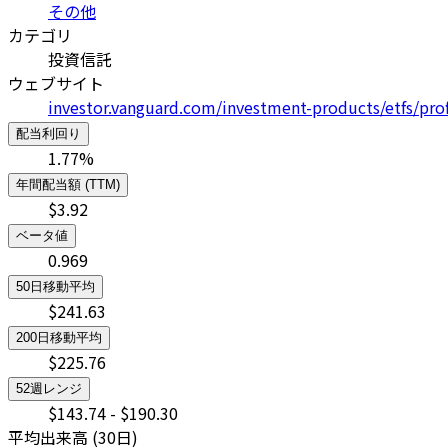
その他
カテゴリ
投資信託
ウェブサイト
investor.vanguard.com/investment-products/etfs/prof
配当利回り
1.77
%
年間配当額 (TTM)
$
3.92
ベータ値
0.969
50日移動平均
$
241.63
200日移動平均
$
225.76
52週レンジ
$
143.74
- $
190.30
平均出来高 (30日)