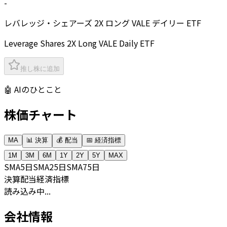
-
レバレッジ・シェアーズ 2X ロング VALE デイリー ETF
Leverage Shares 2X Long VALE Daily ETF
推し株に追加
🤖 AIのひとこと
株価チャート
MA
📊 決算
💰 配当
📅 経済指標
1M
3M
6M
1Y
2Y
5Y
MAX
SMA
5日
SMA
25日
SMA
75日
決算
配当
経済指標
読み込み中...
会社情報