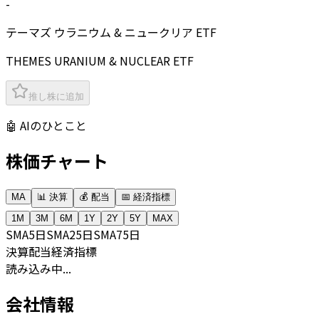
-
テーマズ ウラニウム & ニュークリア ETF
THEMES URANIUM & NUCLEAR ETF
推し株に追加
🤖 AIのひとこと
株価チャート
MA
📊 決算
💰 配当
📅 経済指標
1M
3M
6M
1Y
2Y
5Y
MAX
SMA
5日
SMA
25日
SMA
75日
決算
配当
経済指標
読み込み中...
会社情報