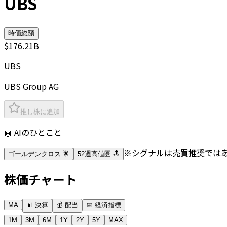
UBS
時価総額
$176.21B
UBS
UBS Group AG
推し株に追加
🤖 AIのひとこと
※シグナルは売買推奨では
ゴールデンクロス 🌟
52週高値圏 🔝
株価チャート
MA
📊 決算
💰 配当
📅 経済指標
1M
3M
6M
1Y
2Y
5Y
MAX