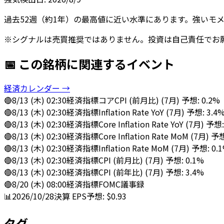
過去52週（約1年）の最高値に近い水準にあります。強いモ
※シグナルは売買推奨ではありません。投資は自己責任でお
📅 この銘柄に関連するイベント
経済カレンダー →
🔴
8/13 (木) 02:30
経済指標
コアCPI (前月比) (7月) 予想: 0.2%
🔴
8/13 (木) 02:30
経済指標
Inflation Rate YoY (7月) 予想: 3.4
🔴
8/13 (木) 02:30
経済指標
Core Inflation Rate YoY (7月) 予想
🔴
8/13 (木) 02:30
経済指標
Core Inflation Rate MoM (7月) 予
🔴
8/13 (木) 02:30
経済指標
Inflation Rate MoM (7月) 予想: 0.
🔴
8/13 (木) 02:30
経済指標
CPI (前月比) (7月) 予想: 0.1%
🔴
8/13 (木) 02:30
経済指標
CPI (前年比) (7月) 予想: 3.4%
🔴
8/20 (木) 08:00
経済指標
FOMC議事録
📊
2026/10/28
決算
EPS予想: $0.93
タグ