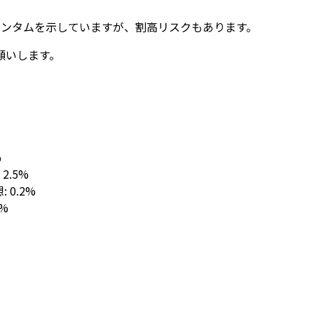
メンタムを示していますが、割高リスクもあります。
願いします。
%
: 2.5%
想: 0.2%
1%