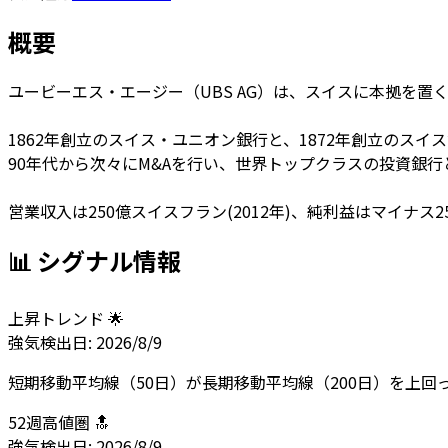
概要
ユービーエス・エージー（UBS AG）は、スイスに本拠を置
1862年創立のスイス・ユニオン銀行と、1872年創立のスイ
90年代から次々にM&Aを行い、世界トップクラスの投資銀
営業収入は250億スイスフラン(2012年)、純利益はマイナス25
📊 シグナル情報
上昇トレンド 🌟
強気
検出日:
2026/8/9
短期移動平均線（50日）が長期移動平均線（200日）を上
52週高値圏 🔝
強気
検出日:
2026/8/9