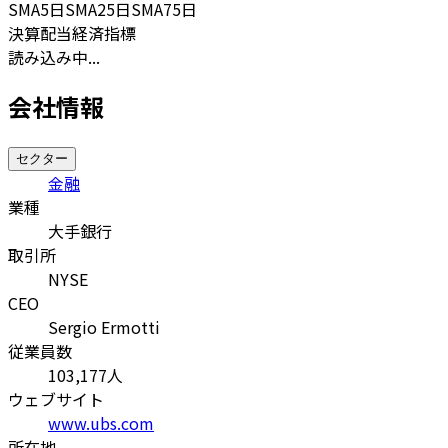
SMA
5日
SMA
25日
SMA
75日
決算
配当
経済指標
読み込み中...
会社情報
セクター
金融
業種
大手銀行
取引所
NYSE
CEO
Sergio Ermotti
従業員数
103,177
人
ウェブサイト
www.ubs.com
所在地