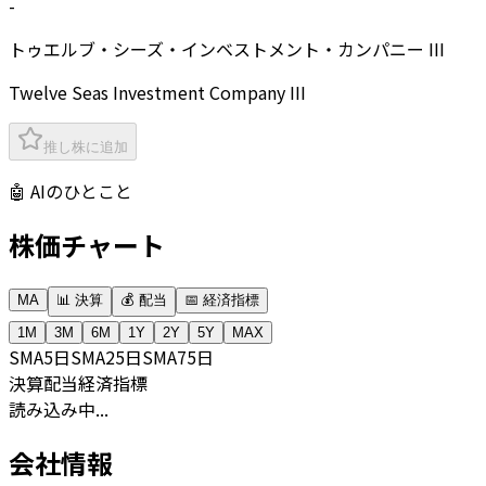
-
トゥエルブ・シーズ・インベストメント・カンパニー III
Twelve Seas Investment Company III
推し株に追加
🤖 AIのひとこと
株価チャート
MA
📊 決算
💰 配当
📅 経済指標
1M
3M
6M
1Y
2Y
5Y
MAX
SMA
5日
SMA
25日
SMA
75日
決算
配当
経済指標
読み込み中...
会社情報