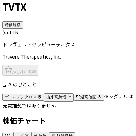
TVTX
時価総額
$5.11B
トラヴェレ・セラピューティクス
Travere Therapeutics, Inc.
推し株に追加
🤖 AIのひとこと
※シグナルは
ゴールデンクロス 🌟
出来高急増 📈
52週高値圏 🔝
売買推奨ではありません
株価チャート
MA
📊 決算
💰 配当
📅 経済指標