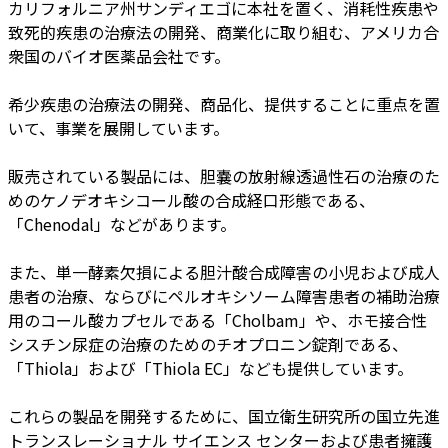
カリフォルニア州サンディエゴに本社を置く、消耗性疾患や
致死的疾患の治療法の開発、商業化に取り組む、アメリカ合
衆国のバイオ医薬品会社です。
希少疾患の治療法の開発、商品化、提供することに重点を置
いて、事業を展開しています。
販売されている製品には、胆嚢の放射線透過性石の治療のた
めのケノデオキシコール酸の合成経口形態である、
「Chenodal」などがあります。
また、単一酵素欠損による胆汁酸合成障害の小児および成人
患者の治療、ならびにペルオキシソーム障害患者の補助治療
用のコール酸カプセルである「Cholbam」や、ホモ接合性
シスチン尿症の治療のためのチオプロニン錠剤である、
「Thiola」および「Thiola EC」なども提供しています。
これらの製品を開発するために、国立衛生研究所の国立先進
トランスレーショナル サイエンス センターおよび患者擁護