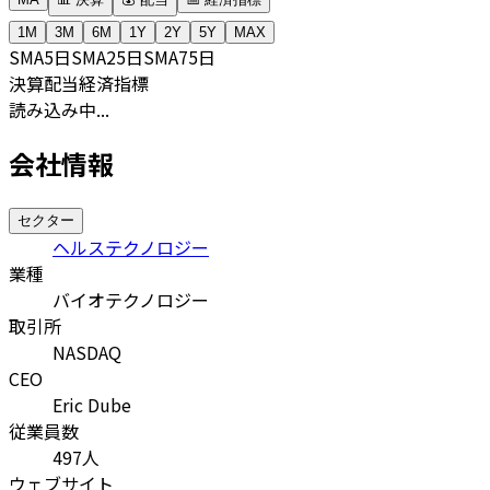
1M
3M
6M
1Y
2Y
5Y
MAX
SMA
5日
SMA
25日
SMA
75日
決算
配当
経済指標
読み込み中...
会社情報
セクター
ヘルステクノロジー
業種
バイオテクノロジー
取引所
NASDAQ
CEO
Eric Dube
従業員数
497
人
ウェブサイト