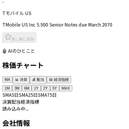
-
Tモバイル US
TMobile US Inc 5.500 Senior Notes due March 2070
推し株に追加
🤖 AIのひとこと
株価チャート
MA
📊 決算
💰 配当
📅 経済指標
1M
3M
6M
1Y
2Y
5Y
MAX
SMA
5日
SMA
25日
SMA
75日
決算
配当
経済指標
読み込み中...
会社情報