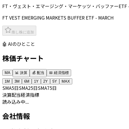
FT・ヴェスト・エマージング・マーケッツ・バッファーETF -
FT VEST EMERGING MARKETS BUFFER ETF - MARCH
推し株に追加
🤖 AIのひとこと
株価チャート
MA
📊 決算
💰 配当
📅 経済指標
1M
3M
6M
1Y
2Y
5Y
MAX
SMA
5日
SMA
25日
SMA
75日
決算
配当
経済指標
読み込み中...
会社情報