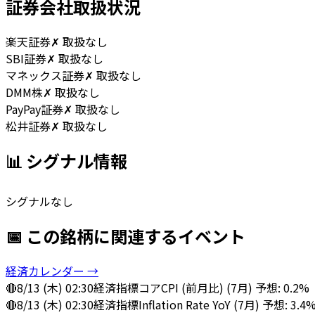
証券会社取扱状況
楽天証券
✗ 取扱なし
SBI証券
✗ 取扱なし
マネックス証券
✗ 取扱なし
DMM株
✗ 取扱なし
PayPay証券
✗ 取扱なし
松井証券
✗ 取扱なし
📊 シグナル情報
シグナルなし
📅 この銘柄に関連するイベント
経済カレンダー →
🔴
8/13 (木) 02:30
経済指標
コアCPI (前月比) (7月) 予想: 0.2%
🔴
8/13 (木) 02:30
経済指標
Inflation Rate YoY (7月) 予想: 3.4