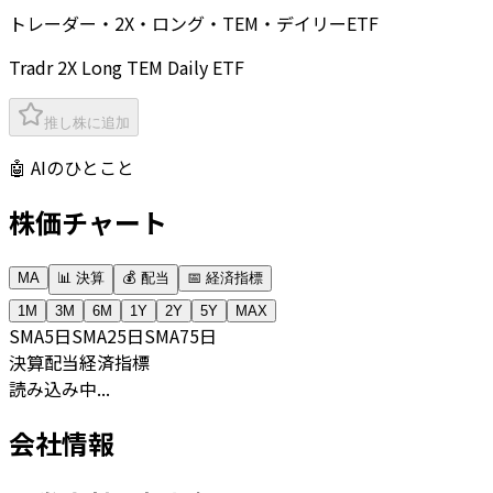
トレーダー・2X・ロング・TEM・デイリーETF
Tradr 2X Long TEM Daily ETF
推し株に追加
🤖 AIのひとこと
株価チャート
MA
📊 決算
💰 配当
📅 経済指標
1M
3M
6M
1Y
2Y
5Y
MAX
SMA
5日
SMA
25日
SMA
75日
決算
配当
経済指標
読み込み中...
会社情報