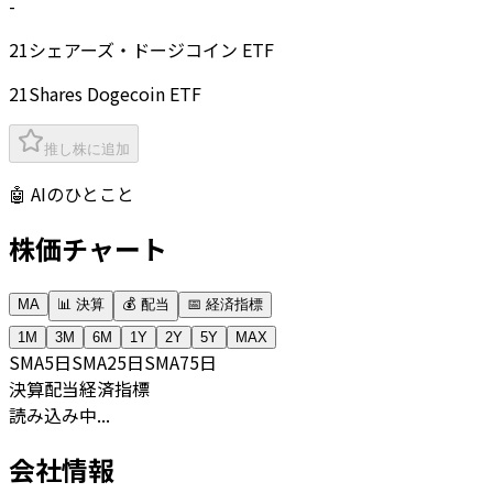
-
21シェアーズ・ドージコイン ETF
21Shares Dogecoin ETF
推し株に追加
🤖 AIのひとこと
株価チャート
MA
📊 決算
💰 配当
📅 経済指標
1M
3M
6M
1Y
2Y
5Y
MAX
SMA
5日
SMA
25日
SMA
75日
決算
配当
経済指標
読み込み中...
会社情報