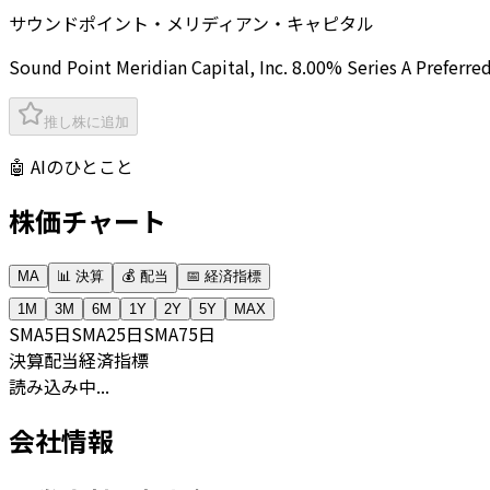
サウンドポイント・メリディアン・キャピタル
Sound Point Meridian Capital, Inc. 8.00% Series A Preferr
推し株に追加
🤖 AIのひとこと
株価チャート
MA
📊 決算
💰 配当
📅 経済指標
1M
3M
6M
1Y
2Y
5Y
MAX
SMA
5日
SMA
25日
SMA
75日
決算
配当
経済指標
読み込み中...
会社情報