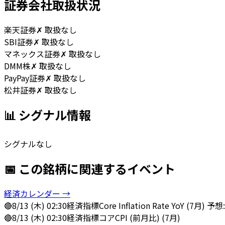
証券会社取扱状況
楽天証券
✗ 取扱なし
SBI証券
✗ 取扱なし
マネックス証券
✗ 取扱なし
DMM株
✗ 取扱なし
PayPay証券
✗ 取扱なし
松井証券
✗ 取扱なし
📊 シグナル情報
シグナルなし
📅 この銘柄に関連するイベント
経済カレンダー →
🔴
8/13 (木) 02:30
経済指標
Core Inflation Rate YoY (7月) 予想
🔴
8/13 (木) 02:30
経済指標
コアCPI (前月比) (7月)