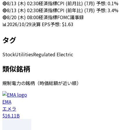
🔴
8/13 (木) 02:30
経済指標
CPI (前月比) (7月) 予想: 0.1%
🔴
8/13 (木) 02:30
経済指標
CPI (前年比) (7月) 予想: 3.4%
🔴
8/20 (木) 08:00
経済指標
FOMC議事録
📊
2026/10/29
決算
EPS予想: $1.63
タグ
Stock
Utilities
Regulated Electric
類似銘柄
規制電力の銘柄（時価総額が近い順）
EMA
エメラ
$16.11B