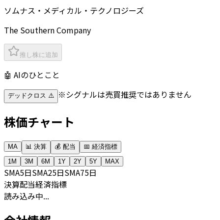
ソムナス・メディカル・テクノロジーズ
The Southern Company
推し株に追加
🤖 AIのひとこと
※シグナルは売買推奨ではありません
デッドクロス ⚠️
株価チャート
MA
📊 決算
💰 配当
📅 経済指標
1M
3M
6M
1Y
2Y
5Y
MAX
SMA
5日
SMA
25日
SMA
75日
決算
配当
経済指標
読み込み中...