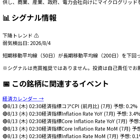
供し、商業、産業、政府、電力会社向けにマイクログリッド
📊 シグナル情報
下降トレンド ⚠️
弱気
検出日:
2026/8/4
短期移動平均線（50日）が長期移動平均線（200日）を下
※シグナルは売買推奨ではありません。投資は自己責任でお
📅 この銘柄に関連するイベント
経済カレンダー →
🔴
8/13 (木) 02:30
経済指標
コアCPI (前月比) (7月) 予想: 0.2%
🔴
8/13 (木) 02:30
経済指標
Inflation Rate YoY (7月) 予想: 3.4
🔴
8/13 (木) 02:30
経済指標
Core Inflation Rate YoY (7月) 予想
🔴
8/13 (木) 02:30
経済指標
Core Inflation Rate MoM (7月) 予
🔴
8/13 (木) 02:30
経済指標
Inflation Rate MoM (7月) 予想: 0.