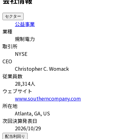
会社情報
セクター
公益事業
業種
規制電力
取引所
NYSE
CEO
Christopher C. Womack
従業員数
28,314
人
ウェブサイト
www.southerncompany.com
所在地
Atlanta, GA, US
次回決算発表日
2026/10/29
配当利回り