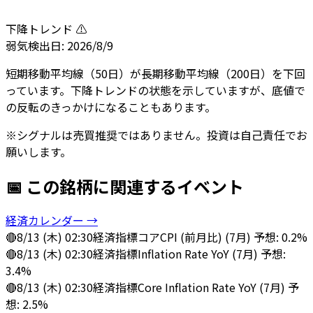
下降トレンド ⚠️
弱気
検出日:
2026/8/9
短期移動平均線（50日）が長期移動平均線（200日）を下回
っています。下降トレンドの状態を示していますが、底値で
の反転のきっかけになることもあります。
※シグナルは売買推奨ではありません。投資は自己責任でお
願いします。
📅 この銘柄に関連するイベント
経済カレンダー →
🔴
8/13 (木) 02:30
経済指標
コアCPI (前月比) (7月) 予想: 0.2%
🔴
8/13 (木) 02:30
経済指標
Inflation Rate YoY (7月) 予想:
3.4%
🔴
8/13 (木) 02:30
経済指標
Core Inflation Rate YoY (7月) 予
想: 2.5%