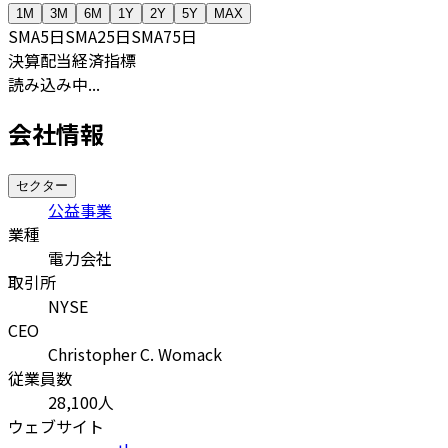
1M
3M
6M
1Y
2Y
5Y
MAX
SMA
5日
SMA
25日
SMA
75日
決算
配当
経済指標
読み込み中...
会社情報
セクター
公益事業
業種
電力会社
取引所
NYSE
CEO
Christopher C. Womack
従業員数
28,100
人
ウェブサイト