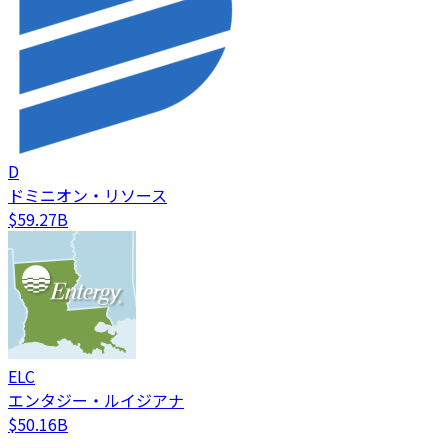
D
ドミニオン・リソース
$59.27B
ELC
エンタジー・ルイジアナ
$50.16B