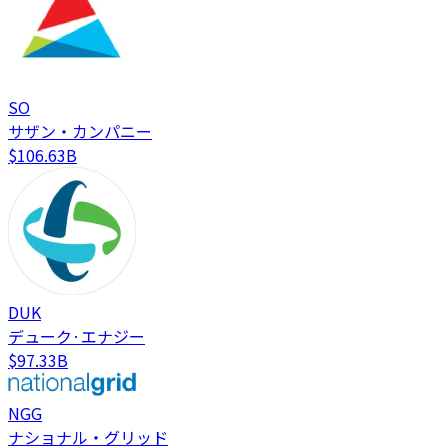
SO
サザン・カンパニー
$106.63B
DUK
デューク·エナジー
$97.33B
NGG
ナショナル・グリッド