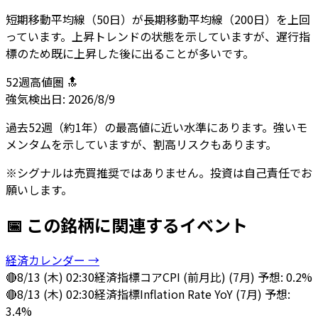
短期移動平均線（50日）が長期移動平均線（200日）を上回
っています。上昇トレンドの状態を示していますが、遅行指
標のため既に上昇した後に出ることが多いです。
52週高値圏 🔝
強気
検出日:
2026/8/9
過去52週（約1年）の最高値に近い水準にあります。強いモ
メンタムを示していますが、割高リスクもあります。
※シグナルは売買推奨ではありません。投資は自己責任でお
願いします。
📅 この銘柄に関連するイベント
経済カレンダー →
🔴
8/13 (木) 02:30
経済指標
コアCPI (前月比) (7月) 予想: 0.2%
🔴
8/13 (木) 02:30
経済指標
Inflation Rate YoY (7月) 予想:
3.4%