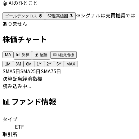
🤖 AIのひとこと
※シグナルは売買推奨では
ゴールデンクロス 🌟
52週高値圏 🔝
ありません
株価チャート
MA
📊 決算
💰 配当
📅 経済指標
1M
3M
6M
1Y
2Y
5Y
MAX
SMA
5日
SMA
25日
SMA
75日
決算
配当
経済指標
読み込み中...
📊 ファンド情報
タイプ
ETF
取引所