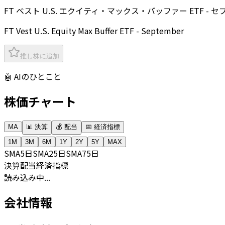
FT ベスト U.S. エクイティ・マックス・バッファー ETF - 
FT Vest U.S. Equity Max Buffer ETF - September
推し株に追加
🤖 AIのひとこと
株価チャート
MA
📊 決算
💰 配当
📅 経済指標
1M
3M
6M
1Y
2Y
5Y
MAX
SMA
5日
SMA
25日
SMA
75日
決算
配当
経済指標
読み込み中...
会社情報