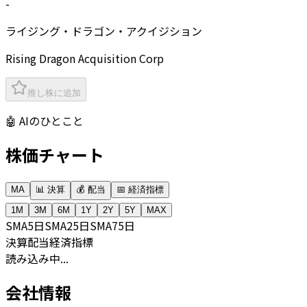
-
ライジング・ドラゴン・アクイジション
Rising Dragon Acquisition Corp
推し株に追加
🤖 AIのひとこと
株価チャート
MA
📊 決算
💰 配当
📅 経済指標
1M
3M
6M
1Y
2Y
5Y
MAX
SMA
5日
SMA
25日
SMA
75日
決算
配当
経済指標
読み込み中...
会社情報