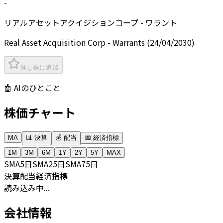
-
リアルアセットアクイジションコープ - ワラント
Real Asset Acquisition Corp - Warrants (24/04/2030)
推し株に追加
🤖 AIのひとこと
株価チャート
MA
📊 決算
💰 配当
📅 経済指標
1M
3M
6M
1Y
2Y
5Y
MAX
SMA
5日
SMA
25日
SMA
75日
決算
配当
経済指標
読み込み中...
会社情報