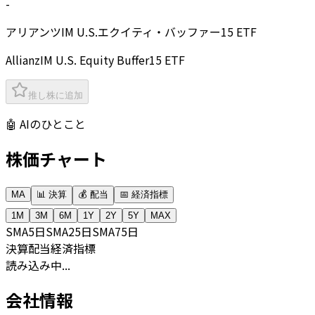
-
アリアンツIM U.S.エクイティ・バッファー15 ETF
AllianzIM U.S. Equity Buffer15 ETF
推し株に追加
🤖 AIのひとこと
株価チャート
MA
📊 決算
💰 配当
📅 経済指標
1M
3M
6M
1Y
2Y
5Y
MAX
SMA
5日
SMA
25日
SMA
75日
決算
配当
経済指標
読み込み中...
会社情報