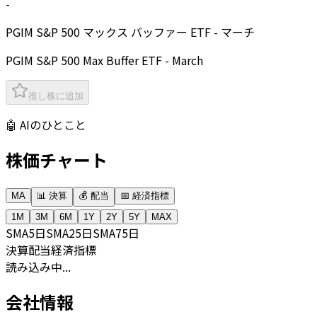
-
PGIM S&P 500 マックス バッファー ETF - マーチ
PGIM S&P 500 Max Buffer ETF - March
推し株に追加
🤖 AIのひとこと
株価チャート
MA
📊 決算
💰 配当
📅 経済指標
1M
3M
6M
1Y
2Y
5Y
MAX
SMA
5日
SMA
25日
SMA
75日
決算
配当
経済指標
読み込み中...
会社情報