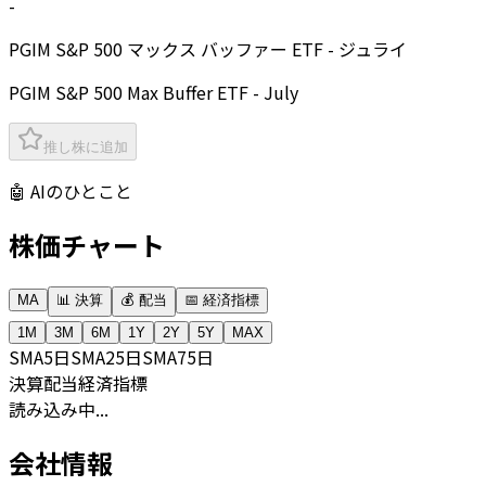
-
PGIM S&P 500 マックス バッファー ETF - ジュライ
PGIM S&P 500 Max Buffer ETF - July
推し株に追加
🤖 AIのひとこと
株価チャート
MA
📊 決算
💰 配当
📅 経済指標
1M
3M
6M
1Y
2Y
5Y
MAX
SMA
5日
SMA
25日
SMA
75日
決算
配当
経済指標
読み込み中...
会社情報