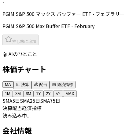
-
PGIM S&P 500 マックス バッファー ETF - フェブラリー
PGIM S&P 500 Max Buffer ETF - February
推し株に追加
🤖 AIのひとこと
株価チャート
MA
📊 決算
💰 配当
📅 経済指標
1M
3M
6M
1Y
2Y
5Y
MAX
SMA
5日
SMA
25日
SMA
75日
決算
配当
経済指標
読み込み中...
会社情報