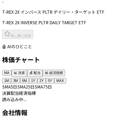
-
T-REX 2X インバース PLTR デイリー・ターゲット ETF
T-REX 2X INVERSE PLTR DAILY TARGET ETF
推し株に追加
🤖 AIのひとこと
株価チャート
MA
📊 決算
💰 配当
📅 経済指標
1M
3M
6M
1Y
2Y
5Y
MAX
SMA
5日
SMA
25日
SMA
75日
決算
配当
経済指標
読み込み中...
会社情報