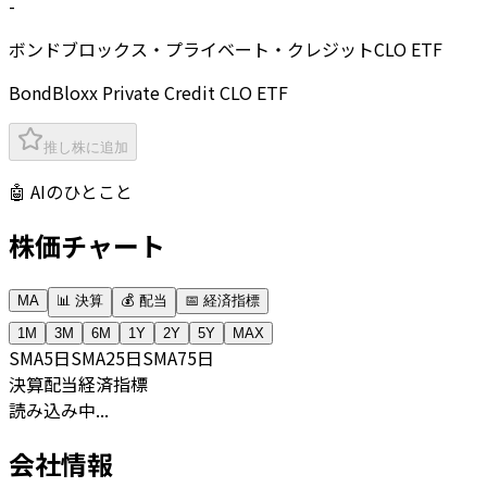
-
ボンドブロックス・プライベート・クレジットCLO ETF
BondBloxx Private Credit CLO ETF
推し株に追加
🤖 AIのひとこと
株価チャート
MA
📊 決算
💰 配当
📅 経済指標
1M
3M
6M
1Y
2Y
5Y
MAX
SMA
5日
SMA
25日
SMA
75日
決算
配当
経済指標
読み込み中...
会社情報