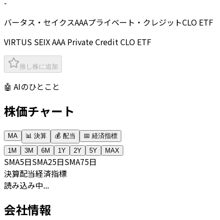
-
バータス・セイクスAAAプライベート・クレジットCLO ETF
VIRTUS SEIX AAA Private Credit CLO ETF
推し株に追加
🤖 AIのひとこと
株価チャート
MA
📊 決算
💰 配当
📅 経済指標
1M
3M
6M
1Y
2Y
5Y
MAX
SMA
5日
SMA
25日
SMA
75日
決算
配当
経済指標
読み込み中...
会社情報