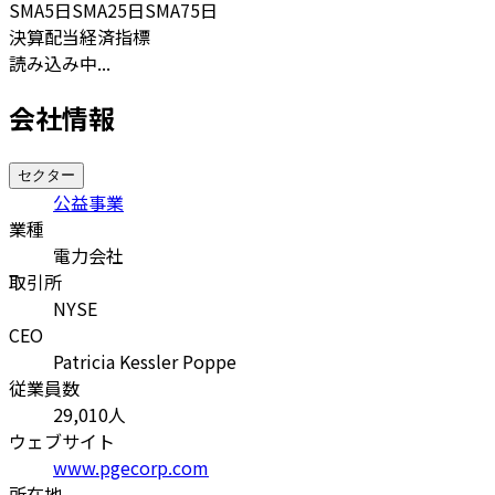
SMA
5日
SMA
25日
SMA
75日
決算
配当
経済指標
読み込み中...
会社情報
セクター
公益事業
業種
電力会社
取引所
NYSE
CEO
Patricia Kessler Poppe
従業員数
29,010
人
ウェブサイト
www.pgecorp.com
所在地