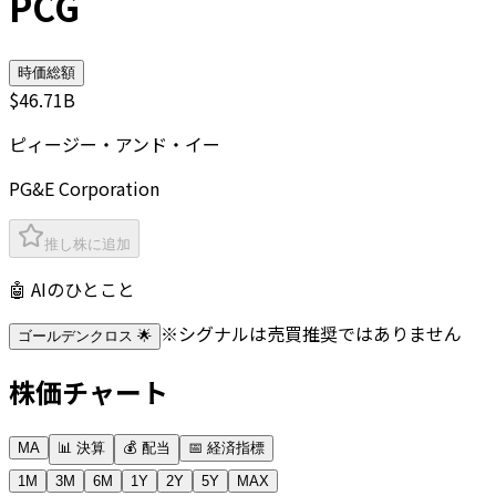
PCG
時価総額
$46.71B
ピィージー・アンド・イー
PG&E Corporation
推し株に追加
🤖 AIのひとこと
※シグナルは売買推奨ではありません
ゴールデンクロス 🌟
株価チャート
MA
📊 決算
💰 配当
📅 経済指標
1M
3M
6M
1Y
2Y
5Y
MAX