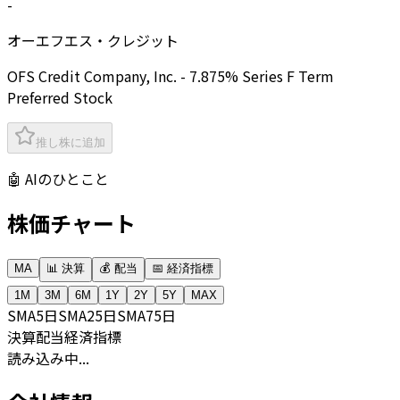
-
オーエフエス・クレジット
OFS Credit Company, Inc. - 7.875% Series F Term
Preferred Stock
推し株に追加
🤖 AIのひとこと
株価チャート
MA
📊 決算
💰 配当
📅 経済指標
1M
3M
6M
1Y
2Y
5Y
MAX
SMA
5日
SMA
25日
SMA
75日
決算
配当
経済指標
読み込み中...